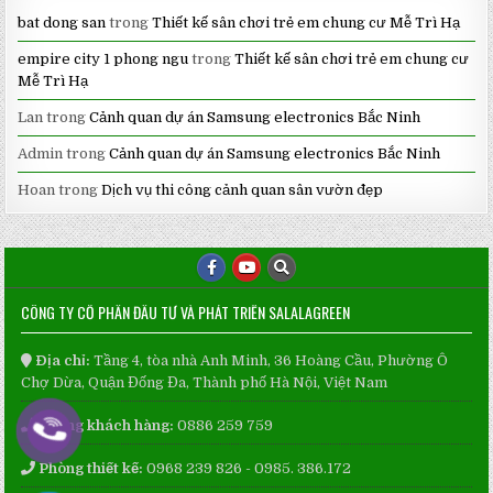
bat dong san
trong
Thiết kế sân chơi trẻ em chung cư Mễ Trì Hạ
empire city 1 phong ngu
trong
Thiết kế sân chơi trẻ em chung cư
Mễ Trì Hạ
Lan
trong
Cảnh quan dự án Samsung electronics Bắc Ninh
Admin
trong
Cảnh quan dự án Samsung electronics Bắc Ninh
Hoan
trong
Dịch vụ thi công cảnh quan sân vườn đẹp
CÔNG TY CỔ PHẦN ĐẦU TƯ VÀ PHÁT TRIỂN SALALAGREEN
Địa chỉ:
Tầng 4, tòa nhà Anh Minh, 36 Hoàng Cầu, Phường Ô
Chợ Dừa, Quận Đống Đa, Thành phố Hà Nội, Việt Nam
Phòng khách hàng:
0886 259 759
Phòng thiết kế:
0968 239 826 - 0985. 386.172