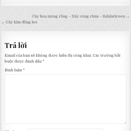
Điều
Cây hoa móng rồng – Dây công chúa – SalalaGreen →
hướng
← Cây kim đồng leo
bài
viết
Trả lời
Email của bạn sẽ không được hiển thị công khai.
Các trường bắt
buộc được đánh dấu
*
Bình luận
*