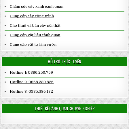
Chăm sóc cây xanh cảnh quan
Cung cấp cây công trình
Cho thuê và bán cây nội thất
Cung cấp vật liệu cảnh quan
Cung cấp vật tư làm vườn
HỖ TRỢ TRỰC TUYẾN
Hotline 1: 0886.259.759
Hotline 2: 0968.239.826
Hotline 3: 0985.386.172
THIẾT KẾ CẢNH QUAN CHUYÊN NGHIỆP