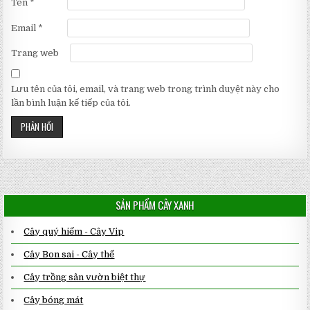
Tên
*
Email
*
Trang web
Lưu tên của tôi, email, và trang web trong trình duyệt này cho
lần bình luận kế tiếp của tôi.
SẢN PHẨM CÂY XANH
Cây quý hiếm - Cây Vip
Cây Bon sai - Cây thế
Cây trồng sân vườn biệt thự
Cây bóng mát