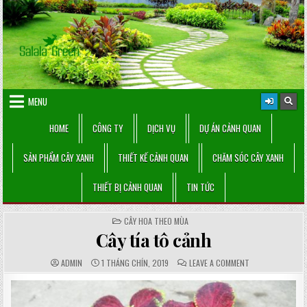
Skip
to
content
MENU
HOME
CÔNG TY
DỊCH VỤ
DỰ ÁN CẢNH QUAN
SẢN PHẨM CÂY XANH
THIẾT KẾ CẢNH QUAN
CHĂM SÓC CÂY XANH
THIẾT BỊ CẢNH QUAN
TIN TỨC
POSTED
CÂY HOA THEO MÙA
IN
Cây tía tô cảnh
AUTHOR:
PUBLISHED
COMMENTS:
ON
ADMIN
1 THÁNG CHÍN, 2019
LEAVE A COMMENT
DATE:
CÂY
TÍA
TÔ
CẢNH