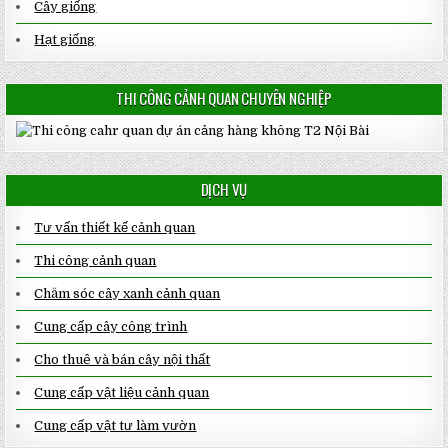
Cây giống
Hạt giống
THI CÔNG CẢNH QUAN CHUYÊN NGHIỆP
DỊCH VỤ
Tư vấn thiết kế cảnh quan
Thi công cảnh quan
Chăm sóc cây xanh cảnh quan
Cung cấp cây công trình
Cho thuê và bán cây nội thất
Cung cấp vật liệu cảnh quan
Cung cấp vật tư làm vườn