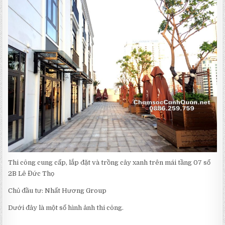
TRỒNG
CÂY
SÂN
VƯỜN
TRÊN
MÁI
SỐ
2B
LÊ
ĐỨC
THỌ
Thi công cung cấp, lắp đặt và trồng cây xanh trên mái tầng 07 số
2B Lê Đức Thọ
Chủ đầu tư: Nhất Hương Group
Dưới đây là một số hình ảnh thi công.