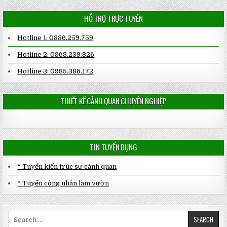
HỖ TRỢ TRỰC TUYẾN
Hotline 1: 0886.259.759
Hotline 2: 0968.239.826
Hotline 3: 0985.386.172
THIẾT KẾ CẢNH QUAN CHUYÊN NGHIỆP
TIN TUYỂN DỤNG
* Tuyển kiến trúc sư cảnh quan
* Tuyển công nhân làm vườn
Search
for: