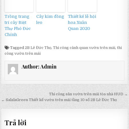
Trồng trang
Cây kim đồng
Thiết kế lễ hội
trí cây Biệt
leo
hoa Xuân
Thự Phó Đức
Quan 2020
Chính
Tagged
2B Lê Đức Thọ
,
Thi công cảnh quan vườn trên mái
,
thi
công vườn trên mái
Author:
Admin
Điều
Thi công sân vườn trên mái tòa nhà HUD →
hướng
← SalalaGreen Thiết kế vườn trên mái tầng 10 số 2B Lê Đức Thọ
bài
viết
Trả lời