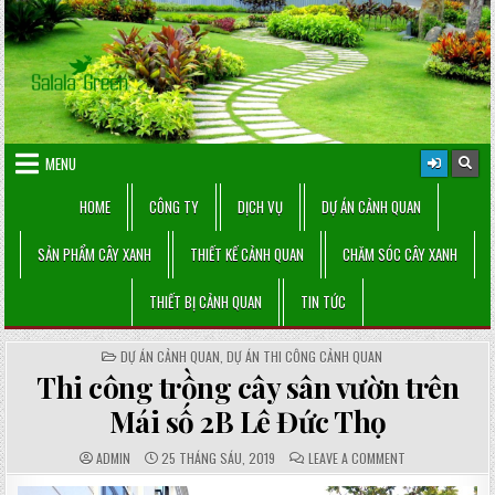
Skip
to
content
MENU
HOME
CÔNG TY
DỊCH VỤ
DỰ ÁN CẢNH QUAN
SẢN PHẨM CÂY XANH
THIẾT KẾ CẢNH QUAN
CHĂM SÓC CÂY XANH
THIẾT BỊ CẢNH QUAN
TIN TỨC
POSTED
DỰ ÁN CẢNH QUAN
,
DỰ ÁN THI CÔNG CẢNH QUAN
IN
Thi công trồng cây sân vườn trên
Mái số 2B Lê Đức Thọ
AUTHOR:
PUBLISHED
COMMENTS:
ON
ADMIN
25 THÁNG SÁU, 2019
LEAVE A COMMENT
DATE:
THI
CÔNG