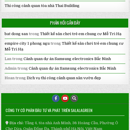
Thi công cảnh quan tòa nhà Thai Building
PHẢN HỒI GẦN ĐÂY
bat dong san
trong
Thiết kế sân chơi trẻ em chung cư Mễ Trì Hạ
empire city 1 phong ngu
trong
Thiết kế sân chơi trẻ em chung cư
Mễ Trì Hạ
Lan
trong
Cảnh quan dự án Samsung electronics Bắc Ninh
Admin
trong
Cảnh quan dự án Samsung electronics Bắc Ninh
Hoan
trong
Dịch vụ thi công cảnh quan sân vườn đẹp
CÔNG TY CỔ PHẦN ĐẦU TƯ VÀ PHÁT TRIỂN SALALAGREEN
Địa chỉ:
Tầng 4, tòa nhà Anh Minh, 36 Hoàng Cầu, Phường Ô
Chợ Dừa, Quận Đống Đa, Thành phố Hà Nội, Việt Nam