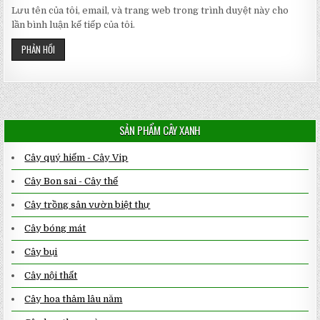
Lưu tên của tôi, email, và trang web trong trình duyệt này cho
lần bình luận kế tiếp của tôi.
SẢN PHẨM CÂY XANH
Cây quý hiếm - Cây Vip
Cây Bon sai - Cây thế
Cây trồng sân vườn biệt thự
Cây bóng mát
Cây bụi
Cây nội thất
Cây hoa thảm lâu năm