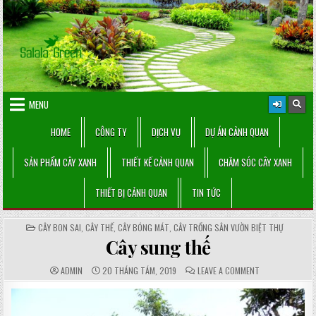
Skip
to
content
MENU
HOME
CÔNG TY
DỊCH VỤ
DỰ ÁN CẢNH QUAN
SẢN PHẨM CÂY XANH
THIẾT KẾ CẢNH QUAN
CHĂM SÓC CÂY XANH
THIẾT BỊ CẢNH QUAN
TIN TỨC
POSTED
CÂY BON SAI, CÂY THẾ
,
CÂY BÓNG MÁT
,
CÂY TRỒNG SÂN VƯỜN BIỆT THỰ
IN
Cây sung thế
AUTHOR:
PUBLISHED
COMMENTS:
ON
ADMIN
20 THÁNG TÁM, 2019
LEAVE A COMMENT
DATE:
CÂY
SUNG
THẾ