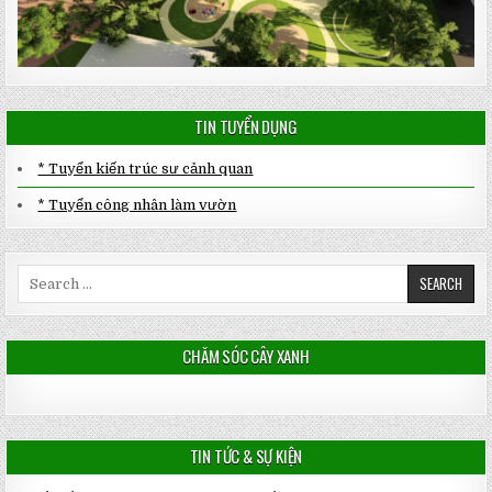
TIN TUYỂN DỤNG
* Tuyển kiến trúc sư cảnh quan
* Tuyển công nhân làm vườn
Search
for:
CHĂM SÓC CÂY XANH
TIN TỨC & SỰ KIỆN