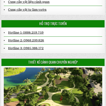
Cung cấp vật liệu cảnh quan
Cung cấp vật tư làm vườn
HỖ TRỢ TRỰC TUYẾN
Hotline 1: 0886.259.759
Hotline 2: 0968.239.826
Hotline 3: 0985.386.172
THIẾT KẾ CẢNH QUAN CHUYÊN NGHIỆP