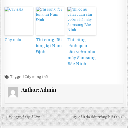
Cây sala
Thi công đồi
Thi công
tùng tại Nam
cảnh quan
Định
sân vườn nhà
máy Samsung
Bắc Ninh
Tagged
Cây sung thế
Author:
Admin
Điều
← Cây nguyệt quế lớn
Cây dâu da đất trồng biệt thự →
hướng