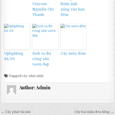
Vincom
thiếu ánh
Nguyễn Chí
sáng vào ban
Thanh
đêm
Uplighting
Dịch vụ thi
Cây môn đốm
SA-03
công sân
vườn đẹp
Tagged
cây nhài nhật
Author:
Admin
Điều
← Cây phát tài núi
Cây bụi mẫu đơn hồng →