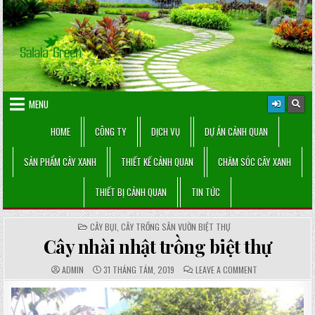
Skip
to
content
MENU
HOME
CÔNG TY
DỊCH VỤ
DỰ ÁN CẢNH QUAN
SẢN PHẨM CÂY XANH
THIẾT KẾ CẢNH QUAN
CHĂM SÓC CÂY XANH
THIẾT BỊ CẢNH QUAN
TIN TỨC
POSTED
CÂY BỤI
,
CÂY TRỒNG SÂN VƯỜN BIỆT THỰ
IN
Cây nhài nhật trồng biệt thự
AUTHOR:
PUBLISHED
COMMENTS:
ON
ADMIN
31 THÁNG TÁM, 2019
LEAVE A COMMENT
DATE:
CÂY
NHÀI
NHẬT
TRỒNG
BIỆT