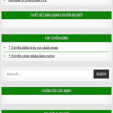
Hotline 3: 0985.386.172
THIẾT KẾ CẢNH QUAN CHUYÊN NGHIỆP
TIN TUYỂN DỤNG
* Tuyển kiến trúc sư cảnh quan
* Tuyển công nhân làm vườn
Search
for:
CHĂM SÓC CÂY XANH