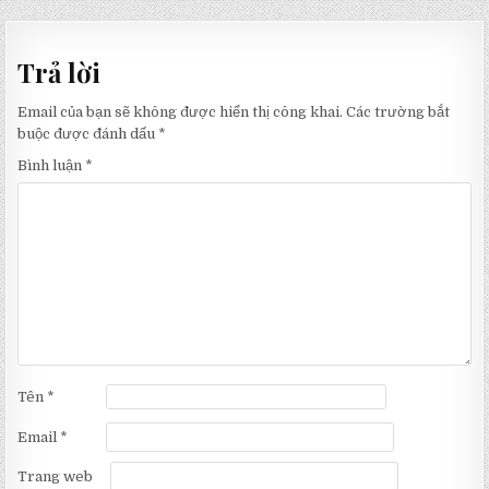
hướng
bài
Trả lời
viết
Email của bạn sẽ không được hiển thị công khai.
Các trường bắt
buộc được đánh dấu
*
Bình luận
*
Tên
*
Email
*
Trang web