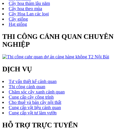
Cây hoa thảm lâu năm
Cây hoa theo mùa
Cây Hoa Lan các loại
Cây giống
Hạt giống
THI CÔNG CẢNH QUAN CHUYÊN
NGHIỆP
DỊCH VỤ
Tư vấn thiết kế cảnh quan
Thi công cảnh quan
Chăm sóc cây xanh cảnh quan
Cung cấp cây công trình
Cho thuê và bán cây nội thất
Cung cấp vật liệu cảnh quan
Cung cấp vật tư làm vườn
HỖ TRỢ TRỰC TUYẾN