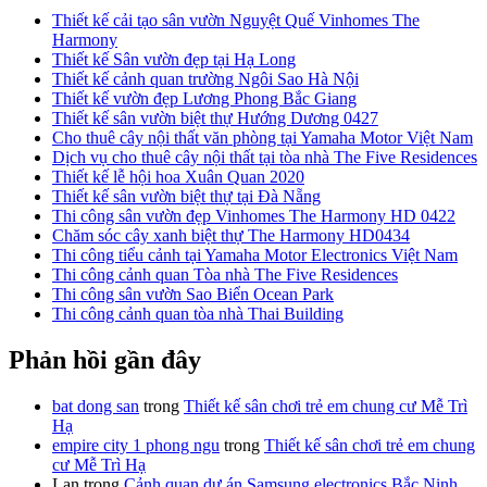
Thiết kế cải tạo sân vườn Nguyệt Quế Vinhomes The
Harmony
Thiết kế Sân vườn đẹp tại Hạ Long
Thiết kế cảnh quan trường Ngôi Sao Hà Nội
Thiết kế vườn đẹp Lương Phong Bắc Giang
Thiết kế sân vườn biệt thự Hướng Dương 0427
Cho thuê cây nội thất văn phòng tại Yamaha Motor Việt Nam
Dịch vụ cho thuê cây nội thất tại tòa nhà The Five Residences
Thiết kế lễ hội hoa Xuân Quan 2020
Thiết kế sân vườn biệt thự tại Đà Nẵng
Thi công sân vườn đẹp Vinhomes The Harmony HD 0422
Chăm sóc cây xanh biệt thự The Harmony HD0434
Thi công tiểu cảnh tại Yamaha Motor Electronics Việt Nam
Thi công cảnh quan Tòa nhà The Five Residences
Thi công sân vườn Sao Biển Ocean Park
Thi công cảnh quan tòa nhà Thai Building
Phản hồi gần đây
bat dong san
trong
Thiết kế sân chơi trẻ em chung cư Mễ Trì
Hạ
empire city 1 phong ngu
trong
Thiết kế sân chơi trẻ em chung
cư Mễ Trì Hạ
Lan
trong
Cảnh quan dự án Samsung electronics Bắc Ninh