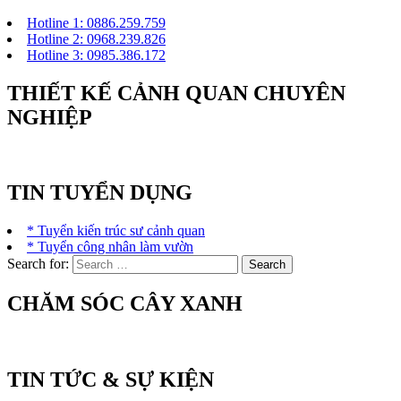
Hotline 1: 0886.259.759
Hotline 2: 0968.239.826
Hotline 3: 0985.386.172
THIẾT KẾ CẢNH QUAN CHUYÊN
NGHIỆP
TIN TUYỂN DỤNG
* Tuyển kiến trúc sư cảnh quan
* Tuyển công nhân làm vườn
Search for:
CHĂM SÓC CÂY XANH
TIN TỨC & SỰ KIỆN