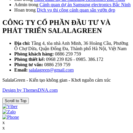
Admin
trong
Cảnh quan dự án Samsung electronics Bắc Ninh
Hoan
trong
Dịch vụ thi công cảnh quan sân vườn đẹp
CÔNG TY CỔ PHẦN ĐẦU TƯ VÀ
PHÁT TRIỂN SALALAGREEN
Địa chỉ:
Tầng 4, tòa nhà Anh Minh, 36 Hoàng Cầu, Phường
Ô Chợ Dừa, Quận Đống Đa, Thành phố Hà Nội, Việt Nam
Phòng khách hàng:
0886 259 759
Phòng thiết kế:
0968 239 826 - 0985. 386.172
Phòng tư vấn:
0886 259 759
Email:
salalagreen@gmail.com
SalalaGreen - Kiến tạo không gian - Khơi nguồn cảm xúc
Design by ThemesDNA.com
Scroll to Top
x
x