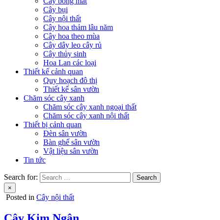
Cây bóng mát
Cây bụi
Cây nội thất
Cây hoa thảm lâu năm
Cây hoa theo mùa
Cây dây leo cây rủ
Cây thủy sinh
Hoa Lan các loại
Thiết kế cảnh quan
Quy hoạch đô thị
Thiết kế sân vườn
Chăm sóc cây xanh
Chăm sóc cây xanh ngoại thất
Chăm sóc cây xanh nội thất
Thiết bị cảnh quan
Đèn sân vườn
Bàn ghế sân vườn
Vật liệu sân vườn
Tin tức
Search for:
×
Posted in
Cây nội thất
Cây Kim Ngân