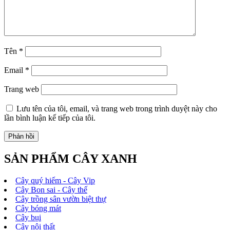
Tên
*
Email
*
Trang web
Lưu tên của tôi, email, và trang web trong trình duyệt này cho
lần bình luận kế tiếp của tôi.
SẢN PHẨM CÂY XANH
Cây quý hiếm - Cây Vip
Cây Bon sai - Cây thế
Cây trồng sân vườn biệt thự
Cây bóng mát
Cây bụi
Cây nội thất