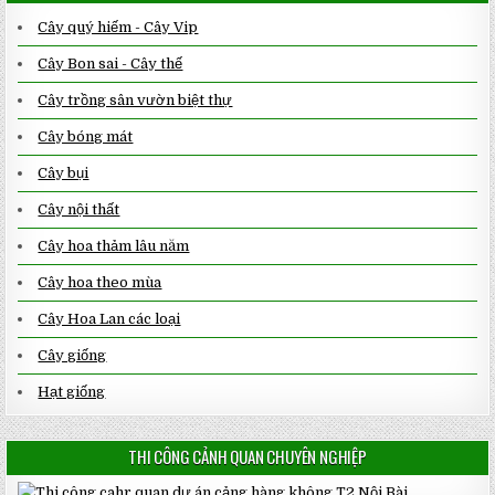
Cây quý hiếm - Cây Vip
Cây Bon sai - Cây thế
Cây trồng sân vườn biệt thự
Cây bóng mát
Cây bụi
Cây nội thất
Cây hoa thảm lâu năm
Cây hoa theo mùa
Cây Hoa Lan các loại
Cây giống
Hạt giống
THI CÔNG CẢNH QUAN CHUYÊN NGHIỆP