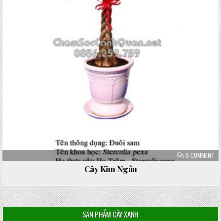
ON
0 COMMENT
CÂ
KI
Cây Kim Ngân
NG
SẢN PHẨM CÂY XANH