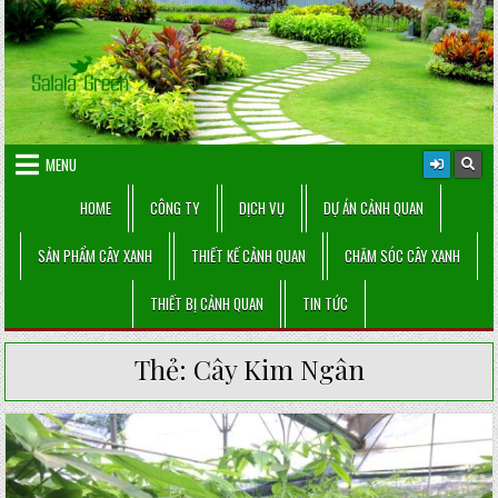
Skip
to
content
MENU
HOME
CÔNG TY
DỊCH VỤ
DỰ ÁN CẢNH QUAN
SẢN PHẨM CÂY XANH
THIẾT KẾ CẢNH QUAN
CHĂM SÓC CÂY XANH
THIẾT BỊ CẢNH QUAN
TIN TỨC
Thẻ:
Cây Kim Ngân
Posted
in