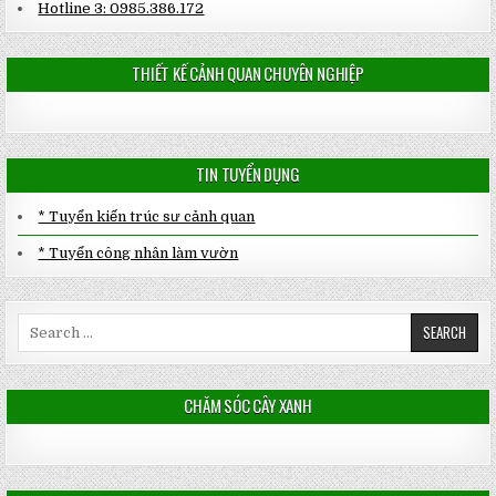
Hotline 3: 0985.386.172
THIẾT KẾ CẢNH QUAN CHUYÊN NGHIỆP
TIN TUYỂN DỤNG
* Tuyển kiến trúc sư cảnh quan
* Tuyển công nhân làm vườn
Search
for:
CHĂM SÓC CÂY XANH