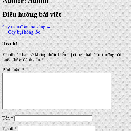
Author:
Admin
Điều hướng bài viết
Cây mẫu đơn hoa vàng →
← Cây bụi hồng lộc
Trả lời
Email của bạn sẽ không được hiển thị công khai.
Các trường bắt
buộc được đánh dấu
*
Bình luận
*
Tên
*
Email
*