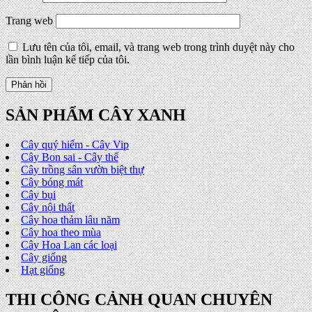
Trang web
Lưu tên của tôi, email, và trang web trong trình duyệt này cho
lần bình luận kế tiếp của tôi.
SẢN PHẨM CÂY XANH
Cây quý hiếm - Cây Vip
Cây Bon sai - Cây thế
Cây trồng sân vườn biệt thự
Cây bóng mát
Cây bụi
Cây nội thất
Cây hoa thảm lâu năm
Cây hoa theo mùa
Cây Hoa Lan các loại
Cây giống
Hạt giống
THI CÔNG CẢNH QUAN CHUYÊN