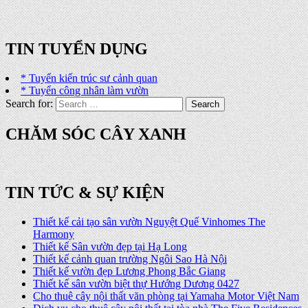
TIN TUYỂN DỤNG
* Tuyển kiến trúc sư cảnh quan
* Tuyển công nhân làm vườn
Search for:
CHĂM SÓC CÂY XANH
TIN TỨC & SỰ KIỆN
Thiết kế cải tạo sân vườn Nguyệt Quế Vinhomes The
Harmony
Thiết kế Sân vườn đẹp tại Hạ Long
Thiết kế cảnh quan trường Ngôi Sao Hà Nội
Thiết kế vườn đẹp Lương Phong Bắc Giang
Thiết kế sân vườn biệt thự Hướng Dương 0427
Cho thuê cây nội thất văn phòng tại Yamaha Motor Việt Nam