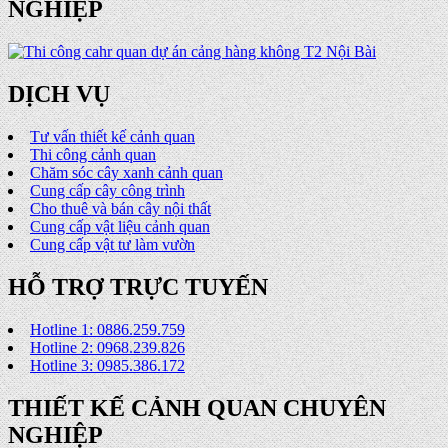
NGHIỆP
DỊCH VỤ
Tư vấn thiết kế cảnh quan
Thi công cảnh quan
Chăm sóc cây xanh cảnh quan
Cung cấp cây công trình
Cho thuê và bán cây nội thất
Cung cấp vật liệu cảnh quan
Cung cấp vật tư làm vườn
HỖ TRỢ TRỰC TUYẾN
Hotline 1: 0886.259.759
Hotline 2: 0968.239.826
Hotline 3: 0985.386.172
THIẾT KẾ CẢNH QUAN CHUYÊN
NGHIỆP