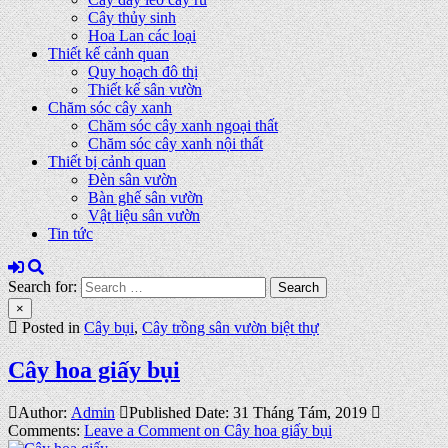
Cây thủy sinh
Hoa Lan các loại
Thiết kế cảnh quan
Quy hoạch đô thị
Thiết kế sân vườn
Chăm sóc cây xanh
Chăm sóc cây xanh ngoại thất
Chăm sóc cây xanh nội thất
Thiết bị cảnh quan
Đèn sân vườn
Bàn ghế sân vườn
Vật liệu sân vườn
Tin tức
Search for:
×
Posted in
Cây bụi
,
Cây trồng sân vườn biệt thự
Cây hoa giấy bụi
Author:
Admin
Published Date:
31 Tháng Tám, 2019
Comments:
Leave a Comment
on Cây hoa giấy bụi