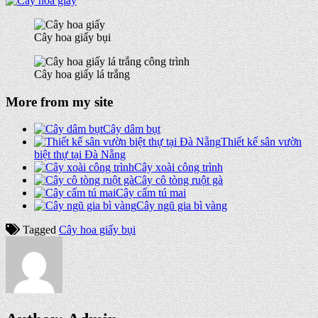
Cây hoa giấy bụi
Cây hoa giấy lá trắng
More from my site
Cây dâm bụt
Thiết kế sân vườn
biệt thự tại Đà Nẵng
Cây xoài công trình
Cây cô tòng ruột gà
Cây cẩm tú mai
Cây ngũ gia bì vàng
Tagged
Cây hoa giấy bụi