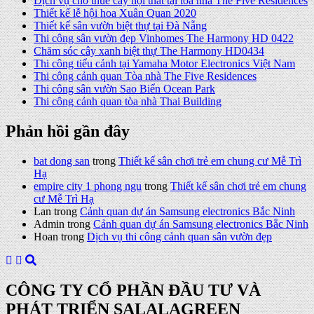
Dịch vụ cho thuê cây nội thất tại tòa nhà The Five Residences
Thiết kế lễ hội hoa Xuân Quan 2020
Thiết kế sân vườn biệt thự tại Đà Nẵng
Thi công sân vườn đẹp Vinhomes The Harmony HD 0422
Chăm sóc cây xanh biệt thự The Harmony HD0434
Thi công tiểu cảnh tại Yamaha Motor Electronics Việt Nam
Thi công cảnh quan Tòa nhà The Five Residences
Thi công sân vườn Sao Biển Ocean Park
Thi công cảnh quan tòa nhà Thai Building
Phản hồi gần đây
bat dong san
trong
Thiết kế sân chơi trẻ em chung cư Mễ Trì
Hạ
empire city 1 phong ngu
trong
Thiết kế sân chơi trẻ em chung
cư Mễ Trì Hạ
Lan
trong
Cảnh quan dự án Samsung electronics Bắc Ninh
Admin
trong
Cảnh quan dự án Samsung electronics Bắc Ninh
Hoan
trong
Dịch vụ thi công cảnh quan sân vườn đẹp
CÔNG TY CỔ PHẦN ĐẦU TƯ VÀ
PHÁT TRIỂN SALALAGREEN