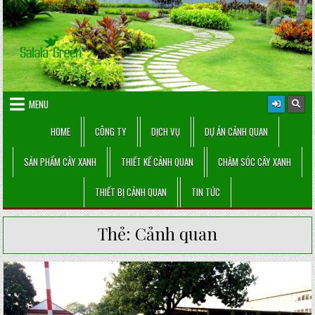
Skip
to
content
MENU
HOME
CÔNG TY
DỊCH VỤ
DỰ ÁN CẢNH QUAN
SẢN PHẨM CÂY XANH
THIẾT KẾ CẢNH QUAN
CHĂM SÓC CÂY XANH
THIẾT BỊ CẢNH QUAN
TIN TỨC
Thẻ:
Cảnh quan
Posted
in