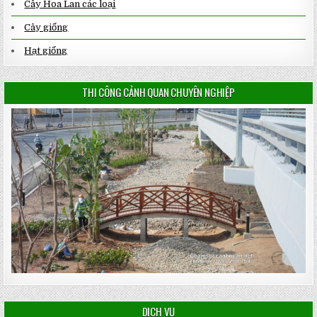
Cây Hoa Lan các loại
Cây giống
Hạt giống
THI CÔNG CẢNH QUAN CHUYÊN NGHIỆP
DỊCH VỤ