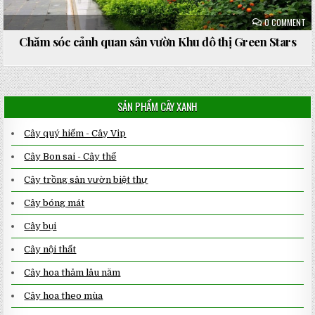
ON
0 COMMENT
CH
SÓ
Chăm sóc cảnh quan sân vườn Khu đô thị Green Stars
CẢ
QU
SÂ
VƯ
KH
ĐÔ
TH
SẢN PHẨM CÂY XANH
GR
ST
Cây quý hiếm - Cây Vip
Cây Bon sai - Cây thế
Cây trồng sân vườn biệt thự
Cây bóng mát
Cây bụi
Cây nội thất
Cây hoa thảm lâu năm
Cây hoa theo mùa