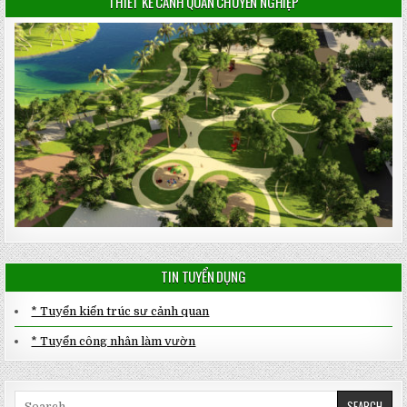
THIẾT KẾ CẢNH QUAN CHUYÊN NGHIỆP
TIN TUYỂN DỤNG
* Tuyển kiến trúc sư cảnh quan
* Tuyển công nhân làm vườn
Search