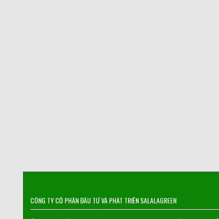
CÔNG TY CỔ PHẦN ĐẦU TƯ VÀ PHÁT TRIỂN SALALAGREEN