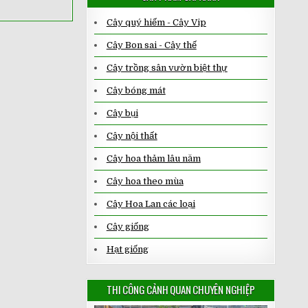
Cây quý hiếm - Cây Vip
Cây Bon sai - Cây thế
Cây trồng sân vườn biệt thự
Cây bóng mát
Cây bụi
Cây nội thất
Cây hoa thảm lâu năm
Cây hoa theo mùa
Cây Hoa Lan các loại
Cây giống
Hạt giống
THI CÔNG CẢNH QUAN CHUYÊN NGHIỆP