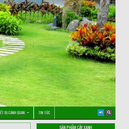
IẾT BỊ CẢNH QUAN
TIN TỨC
SẢN PHẨM CÂY XANH