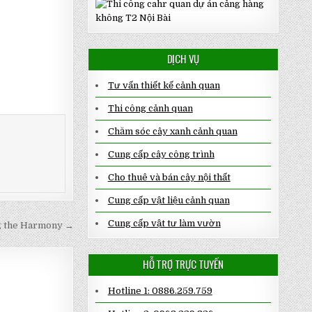
DỊCH VỤ
Tư vấn thiết kế cảnh quan
Thi công cảnh quan
Chăm sóc cây xanh cảnh quan
Cung cấp cây công trình
Cho thuê và bán cây nội thất
Cung cấp vật liệu cảnh quan
Cung cấp vật tư làm vườn
ng the Harmony →
HỖ TRỢ TRỰC TUYẾN
Hotline 1: 0886.259.759