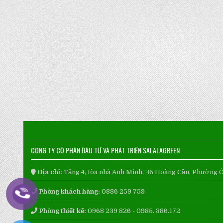
CÔNG TY CỔ PHẦN ĐẦU TƯ VÀ PHÁT TRIỂN SALALAGREEN
Địa chỉ:
Tầng 4, tòa nhà Anh Minh, 36 Hoàng Cầu, Phường 
Phòng khách hàng:
0886 259 759
Phòng thiết kế:
0968 239 826 - 0985. 386.172