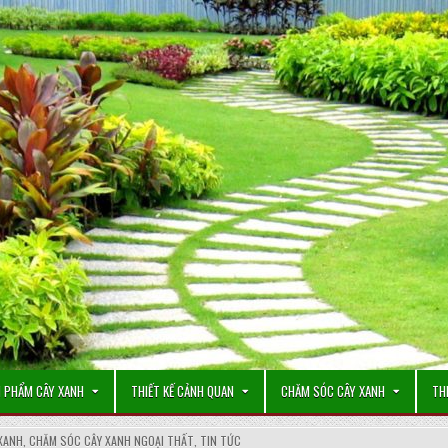
 PHẨM CÂY XANH
THIẾT KẾ CẢNH QUAN
CHĂM SÓC CÂY XANH
TH
XANH
,
CHĂM SÓC CÂY XANH NGOẠI THẤT
,
TIN TỨC