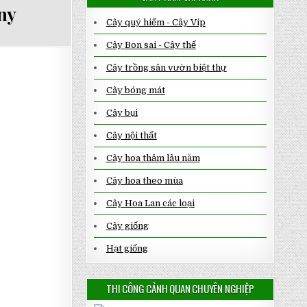
ny
Cây quý hiếm - Cây Vip
Cây Bon sai - Cây thế
Cây trồng sân vườn biệt thự
Cây bóng mát
Cây bụi
Cây nội thất
Cây hoa thảm lâu năm
Cây hoa theo mùa
Cây Hoa Lan các loại
Cây giống
Hạt giống
THI CÔNG CẢNH QUAN CHUYÊN NGHIỆP