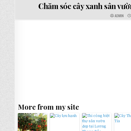
IN
Chăm sóc cây xanh sân v
AUTHOR:
ADMIN
More from my site