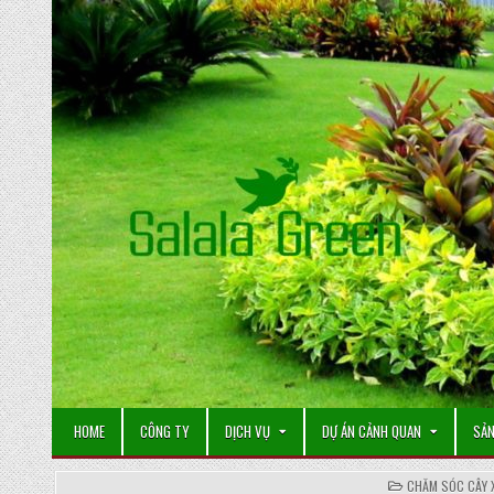
Skip
to
content
HOME
CÔNG TY
DỊCH VỤ
DỰ ÁN CẢNH QUAN
SẢN
POSTED
CHĂM SÓC CÂY 