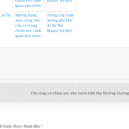
Lài Tía
Những hạng
Trồng cây xanh
mục công việc
đường phố khu
cần có trong
đô thị The
chăm sóc cảnh
Manor Hà Nội
quan sân vườn
Thi công và chăm sóc sân vườn biệt thự Hướng Dươ
ắt buộc được đánh dấu
*