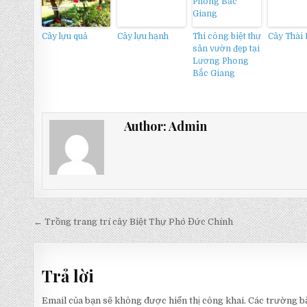
Cây lựu quả
Cây lựu hạnh
Thi công biệt thự
Cây Thài 
sân vườn đẹp tại
Lương Phong
Bắc Giang
Author:
Admin
Điều
← Trồng trang trí cây Biệt Thự Phó Đức Chính
hướng
bài
Trả lời
viết
Email của bạn sẽ không được hiển thị công khai.
Các trường b