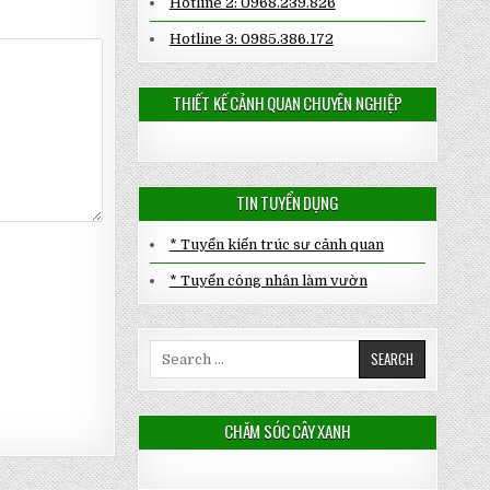
Hotline 2: 0968.239.826
Hotline 3: 0985.386.172
THIẾT KẾ CẢNH QUAN CHUYÊN NGHIỆP
TIN TUYỂN DỤNG
* Tuyển kiến trúc sư cảnh quan
* Tuyển công nhân làm vườn
Search
for:
CHĂM SÓC CÂY XANH