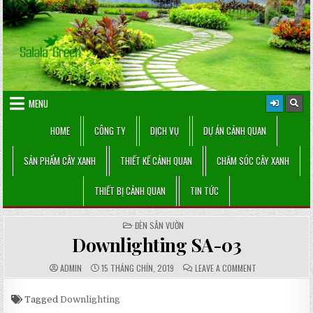
Skip
to
content
MENU
HOME
CÔNG TY
DỊCH VỤ
DỰ ÁN CẢNH QUAN
SẢN PHẨM CÂY XANH
THIẾT KẾ CẢNH QUAN
CHĂM SÓC CÂY XANH
THIẾT BỊ CẢNH QUAN
TIN TỨC
POSTED
ĐÈN SÂN VƯỜN
IN
Downlighting SA-03
AUTHOR:
PUBLISHED
COMMENTS:
ON
ADMIN
15 THÁNG CHÍN, 2019
LEAVE A COMMENT
DATE:
DOWNLIGHTING
SA-
03
Tagged
Downlighting