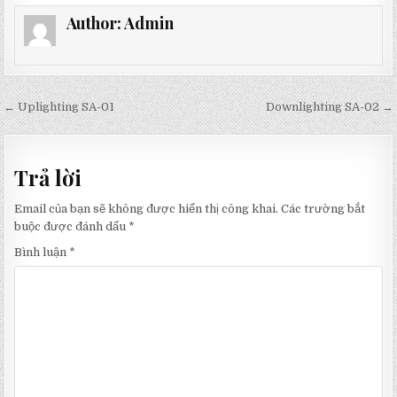
Author:
Admin
Điều
← Uplighting SA-01
Downlighting SA-02 →
hướng
bài
Trả lời
viết
Email của bạn sẽ không được hiển thị công khai.
Các trường bắt
buộc được đánh dấu
*
Bình luận
*