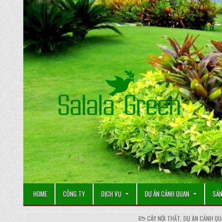
Skip
to
content
HOME
CÔNG TY
DỊCH VỤ
DỰ ÁN CẢNH QUAN
SẢN
POSTED
CÂY NỘI THẤT
,
DỰ ÁN CẢNH Q