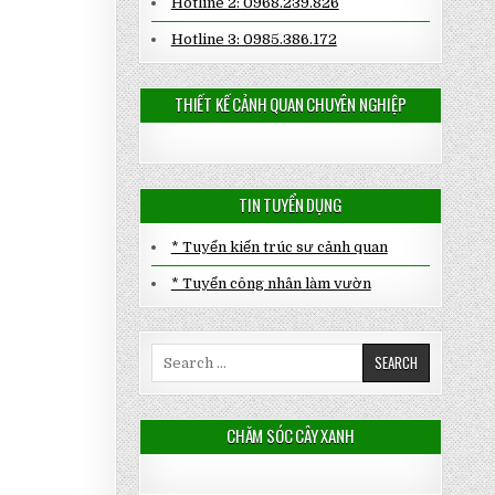
Hotline 2: 0968.239.826
Hotline 3: 0985.386.172
THIẾT KẾ CẢNH QUAN CHUYÊN NGHIỆP
TIN TUYỂN DỤNG
* Tuyển kiến trúc sư cảnh quan
* Tuyển công nhân làm vườn
Search
for:
CHĂM SÓC CÂY XANH