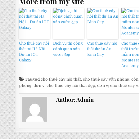
More from my site
Cho thuê cây nội
Dịch vụ thi công
Cho thuê cây nội
Cho thuê 
thất tại Hà Nội –
cảnh quan sân
thất dự án An
thất trườ
Dự án IOT
vườn đẹp
Bình City
mầm no
Galaxy
Montesso
Academy
Tagged
cho thuê cây nội thất
,
cho thuê cây văn phòng
,
công
phòng
,
đơn vị cho thuê cây nội thất đẹp
,
đơn vị cho thuê cây 
Author:
Admin