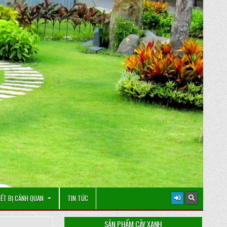
IẾT BỊ CẢNH QUAN
TIN TỨC
SẢN PHẨM CÂY XANH