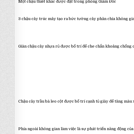
Một chậu thiết khác được đặt trong phòng Giám Đốc
3 chậu cây trúc mây tạo ra bức tường cây phân chia không gi
Giàn chậu cây nhựa rủ được bố trí để che chắn khoảng chống củ
Chậu cây trầu bà leo cột được bố trí cạnh tủ giày để tăng m
Phía ngoài không gian làm việc là sự phát triển năng động củ