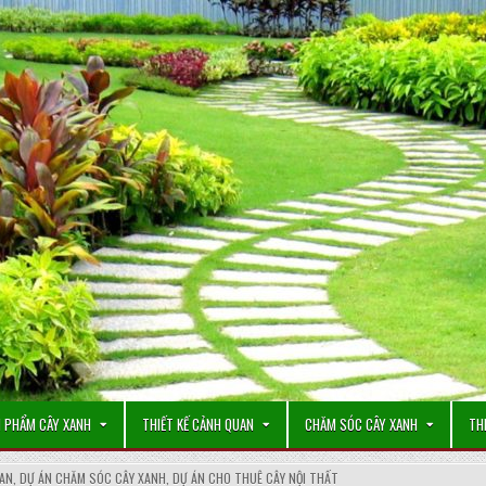
 PHẨM CÂY XANH
THIẾT KẾ CẢNH QUAN
CHĂM SÓC CÂY XANH
TH
UAN
,
DỰ ÁN CHĂM SÓC CÂY XANH
,
DỰ ÁN CHO THUÊ CÂY NỘI THẤT