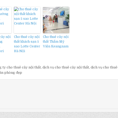
cây nội
Cho thuê cây nội
Cho thuê cây nội
ng
thất khách sạn 5
thất Thẩm Mỹ
n
sao Lotte Center
Viện Keangnam
ri
Hà Nội
 ty cho thuê cây nội thất
,
dịch vụ cho thuê cây nội thất
,
dịch vụ cho thuê
văn phòng đẹp