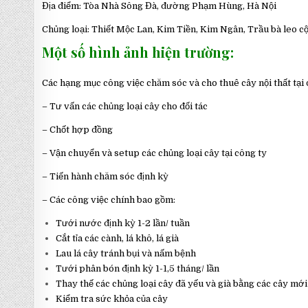
Địa điểm: Tòa Nhà Sông Đà, đường Phạm Hùng, Hà Nội
Chủng loại: Thiết Mộc Lan, Kim Tiền, Kim Ngân, Trầu bà leo cột
Một số hình ảnh hiện trường:
Các hạng mục công việc chăm sóc và cho thuê cây nội thất tại
– Tư vấn các chủng loại cây cho đối tác
– Chốt hợp đồng
– Vận chuyển và setup các chủng loại cây tại công ty
– Tiến hành chăm sóc định kỳ
– Các công việc chính bao gồm:
Tưới nước định kỳ 1-2 lần/ tuần
Cắt tỉa các cành, lá khô, lá già
Lau lá cây tránh bụi và nấm bệnh
Tưới phân bón định kỳ 1-1,5 tháng/ lần
Thay thế các chủng loại cây đã yếu và già bằng các cây mới
Kiểm tra sức khỏa của cây