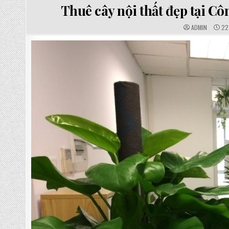
IN
Thuê cây nội thất đẹp tại 
AUTHOR:
PUB
ADMIN
22 
DAT