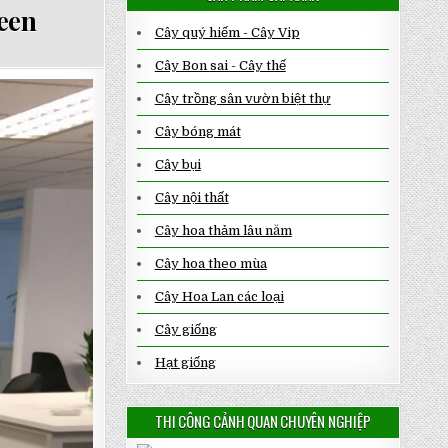
een
Cây quý hiếm - Cây Vip
Cây Bon sai - Cây thế
Cây trồng sân vườn biệt thự
Cây bóng mát
Cây bụi
Cây nội thất
Cây hoa thảm lâu năm
Cây hoa theo mùa
Cây Hoa Lan các loại
Cây giống
Hạt giống
THI CÔNG CẢNH QUAN CHUYÊN NGHIỆP