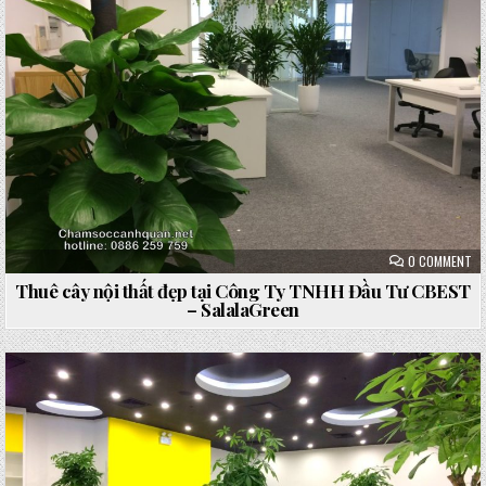
ON
0 COMMENT
TH
CÂ
Thuê cây nội thất đẹp tại Công Ty TNHH Đầu Tư CBEST
NỘ
– SalalaGreen
TH
ĐẸ
TẠ
CÔ
TY
TN
ĐẦ
TƯ
Posted
CB
in
–
SA