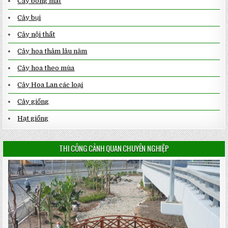
Cây bóng mát
Cây bụi
Cây nội thất
Cây hoa thảm lâu năm
Cây hoa theo mùa
Cây Hoa Lan các loại
Cây giống
Hạt giống
THI CÔNG CẢNH QUAN CHUYÊN NGHIỆP