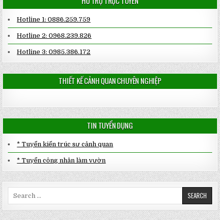
HỖ TRỢ TRỰC TUYẾN
Hotline 1: 0886.259.759
Hotline 2: 0968.239.826
Hotline 3: 0985.386.172
THIẾT KẾ CẢNH QUAN CHUYÊN NGHIỆP
TIN TUYỂN DỤNG
* Tuyển kiến trúc sư cảnh quan
* Tuyển công nhân làm vườn
Search
for: