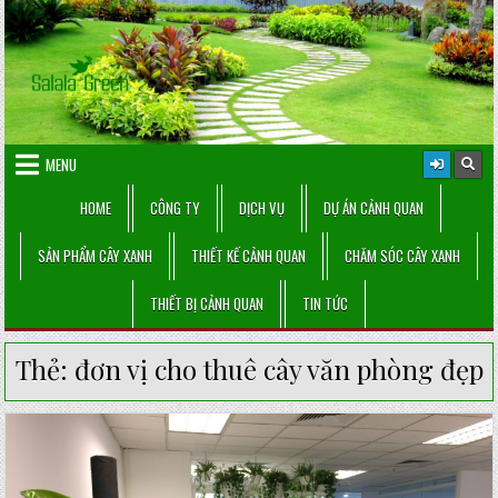
Skip
to
content
MENU
HOME
CÔNG TY
DỊCH VỤ
DỰ ÁN CẢNH QUAN
SẢN PHẨM CÂY XANH
THIẾT KẾ CẢNH QUAN
CHĂM SÓC CÂY XANH
THIẾT BỊ CẢNH QUAN
TIN TỨC
Thẻ:
đơn vị cho thuê cây văn phòng đẹp
Posted
in