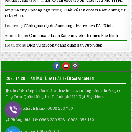
bat dong san
trong
Thiết kế sân chơi trẻ em chung cư Mễ Trì Hạ
empire city 1 phong ngu
trong
Thiết kế sân chơi trẻ em chung cư
Mễ Trì Hạ
Lan
trong
Cảnh quan dự án Samsung electronics Bắc Ninh
Admin
trong
Cảnh quan dự án Samsung electronics Bắc Ninh
Hoan
trong
Dịch vụ thi công cảnh quan sân vườn đẹp
CÔNG TY CỔ PHẦN ĐẦU TƯ VÀ PHÁT TRIỂN SALALAGREEN
Địa chỉ:
Tầng 4, tòa nhà Anh Minh, 36 Hoàng Cầu, Phường Ô
Chợ Dừa, Quận Đống Đa, Thành phố Hà Nội, Việt Nam
Phòng khách hàng:
0886 259 759
Phòng thiết kế:
0968 239 826 - 0985. 386.172
Phòng tư vấn:
0886 259 759