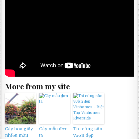
More from my site
Cây hoa giấy
Cây mẫu đơn
Thi công sân
nhiều màu
ta
vườn đẹp