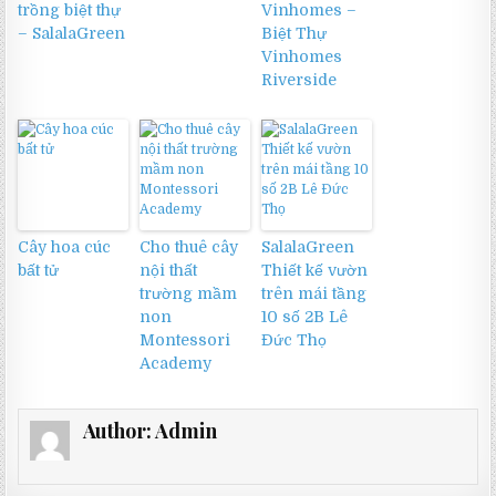
trồng biệt thự
Vinhomes –
– SalalaGreen
Biệt Thự
Vinhomes
Riverside
Cây hoa cúc
Cho thuê cây
SalalaGreen
bất tử
nội thất
Thiết kế vườn
trường mầm
trên mái tầng
non
10 số 2B Lê
Montessori
Đức Thọ
Academy
Author:
Admin