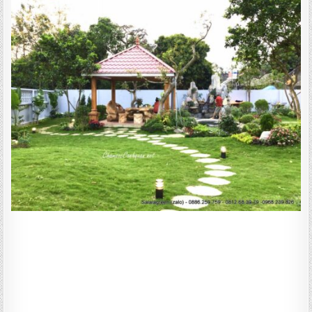
BIỆT
THỰ
SÂN
VƯỜN
ĐẸP
TẠI
LƯƠNG
PHONG
BẮC
GIANG