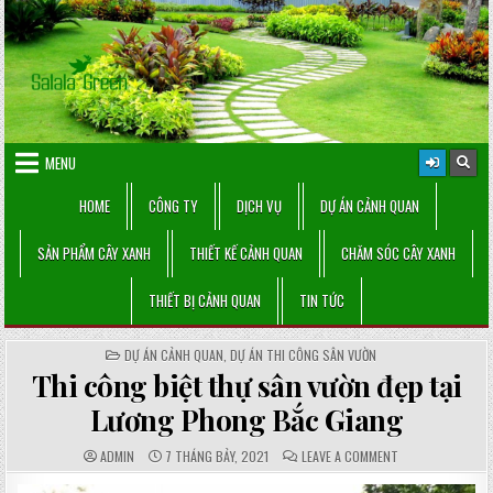
Skip
to
content
MENU
HOME
CÔNG TY
DỊCH VỤ
DỰ ÁN CẢNH QUAN
SẢN PHẨM CÂY XANH
THIẾT KẾ CẢNH QUAN
CHĂM SÓC CÂY XANH
THIẾT BỊ CẢNH QUAN
TIN TỨC
POSTED
DỰ ÁN CẢNH QUAN
,
DỰ ÁN THI CÔNG SÂN VƯỜN
IN
Thi công biệt thự sân vườn đẹp tại
Lương Phong Bắc Giang
AUTHOR:
PUBLISHED
COMMENTS:
ON
ADMIN
7 THÁNG BẢY, 2021
LEAVE A COMMENT
DATE:
THI
CÔNG