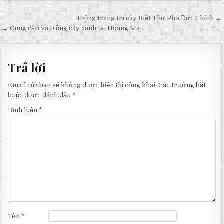
Điều
Trồng trang trí cây Biệt Thự Phó Đức Chính →
hướng
← Cung cấp và trồng cây xanh tại Hoàng Mai
bài
viết
Trả lời
Email của bạn sẽ không được hiển thị công khai.
Các trường bắt
buộc được đánh dấu
*
Bình luận
*
Tên
*