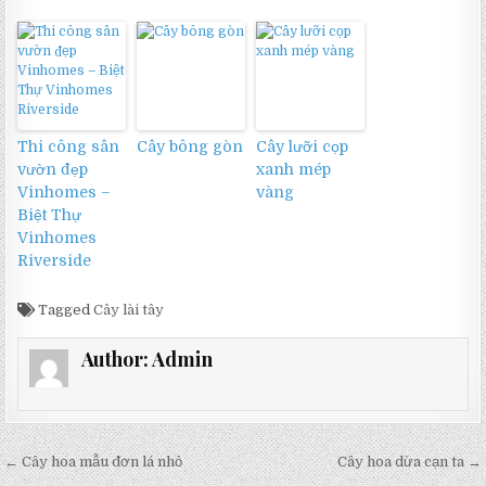
Thi công sân
Cây bông gòn
Cây lưỡi cọp
vườn đẹp
xanh mép
Vinhomes –
vàng
Biệt Thự
Vinhomes
Riverside
Tagged
Cây lài tây
Author:
Admin
Điều
← Cây hoa mẫu đơn lá nhỏ
Cây hoa dừa cạn ta →