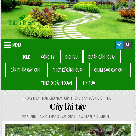
Skip
to
content
MENU
HOME
CÔNG TY
DỊCH VỤ
DỰ ÁN CẢNH QUAN
SẢN PHẨM CÂY XANH
THIẾT KẾ CẢNH QUAN
CHĂM SÓC CÂY XANH
THIẾT BỊ CẢNH QUAN
TIN TỨC
POSTED
CÂY HOA THẢM LÂU NĂM
,
CÂY TRỒNG SÂN VƯỜN BIỆT THỰ
IN
Cây lài tây
AUTHOR:
PUBLISHED
COMMENTS:
ON
ADMIN
31 THÁNG TÁM, 2019
LEAVE A COMMENT
DATE:
CÂY
LÀI
TÂY