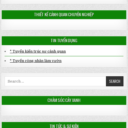
THIẾT KẾ CẢNH QUAN CHUYÊN NGHIỆP
TIN TUYỂN DỤNG
* Tuyển kiến trúc sư cảnh quan
* Tuyển công nhân làm vườn
Search
for:
CHĂM SÓC CÂY XANH
TIN TỨC & SỰ KIỆN