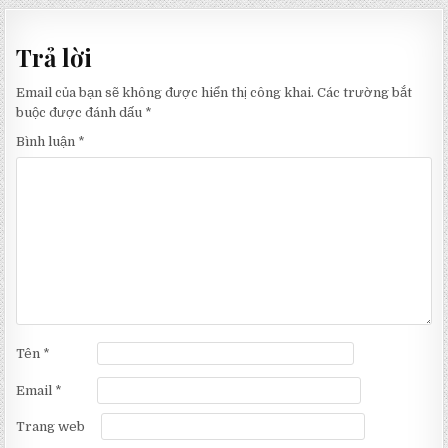
hướng
bài
Trả lời
viết
Email của bạn sẽ không được hiển thị công khai.
Các trường bắt
buộc được đánh dấu
*
Bình luận
*
Tên
*
Email
*
Trang web