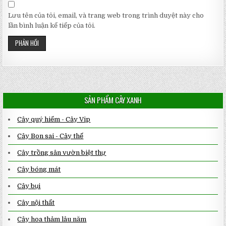
Lưu tên của tôi, email, và trang web trong trình duyệt này cho
lần bình luận kế tiếp của tôi.
SẢN PHẨM CÂY XANH
Cây quý hiếm - Cây Vip
Cây Bon sai - Cây thế
Cây trồng sân vườn biệt thự
Cây bóng mát
Cây bụi
Cây nội thất
Cây hoa thảm lâu năm