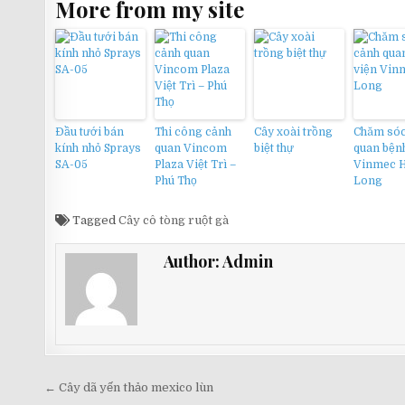
More from my site
Đầu tưới bán
Thi công cảnh
Cây xoài trồng
Chăm sóc
kính nhỏ Sprays
quan Vincom
biệt thự
quan bện
SA-05
Plaza Việt Trì –
Vinmec 
Phú Thọ
Long
Tagged
Cây cô tòng ruột gà
Author:
Admin
Điều
← Cây dã yến thảo mexico lùn