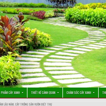
 PHẨM CÂY XANH
THIẾT KẾ CẢNH QUAN
CHĂM SÓC CÂY XANH
TH
ẢM LÂU NĂM
,
CÂY TRỒNG SÂN VƯỜN BIỆT THỰ