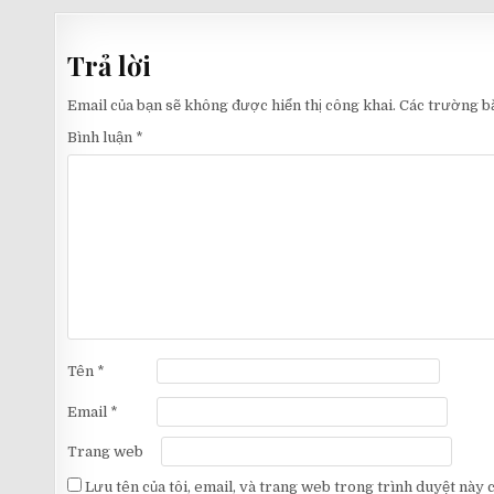
hướng
bài
Trả lời
viết
Email của bạn sẽ không được hiển thị công khai.
Các trường b
Bình luận
*
Tên
*
Email
*
Trang web
Lưu tên của tôi, email, và trang web trong trình duyệt này ch