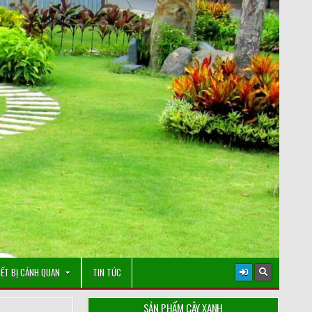
IẾT BỊ CẢNH QUAN
TIN TỨC
SẢN PHẨM CÂY XANH