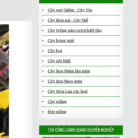
Cây quý hiếm - Cây Vip
Cây Bon sai - Cây thế
Cây trồng sân vườn biệt thự
Cây bóng mát
Cây bụi
Cây nội thất
Cây hoa thảm lâu năm
Cây hoa theo mùa
Cây Hoa Lan các loại
Cây giống
Hạt giống
THI CÔNG CẢNH QUAN CHUYÊN NGHIỆP