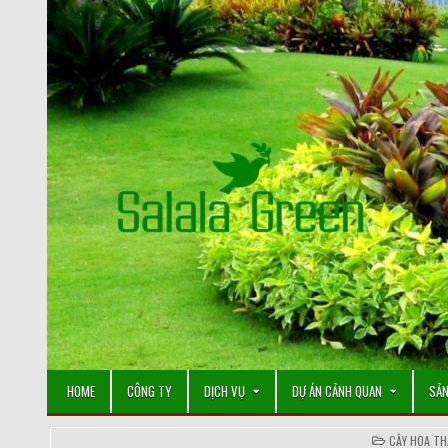
Skip
to
content
HOME
CÔNG TY
DỊCH VỤ
DỰ ÁN CẢNH QUAN
SẢN
POSTED
CÂY HOA TH