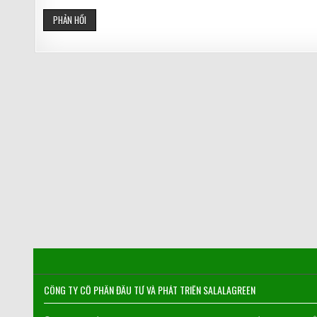
CÔNG TY CỔ PHẦN ĐẦU TƯ VÀ PHÁT TRIỂN SALALAGREEN