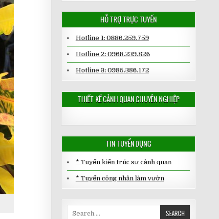
HỖ TRỢ TRỰC TUYẾN
Hotline 1: 0886.259.759
Hotline 2: 0968.239.826
Hotline 3: 0985.386.172
THIẾT KẾ CẢNH QUAN CHUYÊN NGHIỆP
TIN TUYỂN DỤNG
* Tuyển kiến trúc sư cảnh quan
* Tuyển công nhân làm vườn
Search
for: