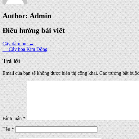
Author:
Admin
Điều hướng bài viết
Cây dâm bụt →
← Cây hoa Kim Đồng
Trả lời
Email của bạn sẽ không được hiển thị công khai.
Các trường bắt buộ
Bình luận
*
Tên
*