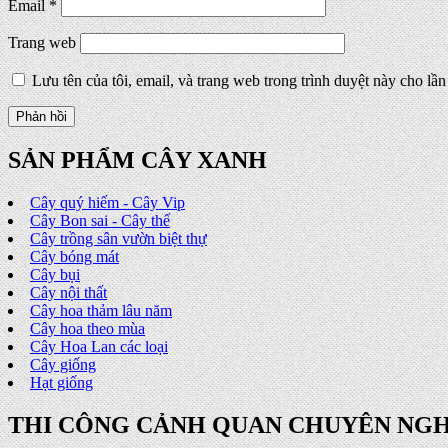
Email
*
Trang web
Lưu tên của tôi, email, và trang web trong trình duyệt này cho lần 
SẢN PHẨM CÂY XANH
Cây quý hiếm - Cây Vip
Cây Bon sai - Cây thế
Cây trồng sân vườn biệt thự
Cây bóng mát
Cây bụi
Cây nội thất
Cây hoa thảm lâu năm
Cây hoa theo mùa
Cây Hoa Lan các loại
Cây giống
Hạt giống
THI CÔNG CẢNH QUAN CHUYÊN NGH