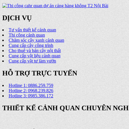
DỊCH VỤ
Tư vấn thiết kế cảnh quan
Thi công cảnh quan
Chăm sóc cây xanh cảnh quan
Cung cấp cây công trình
Cho thuê và bán cây nội thất
Cung cấp vật liệu cảnh quan
Cung cấp vật tư làm vườn
HỖ TRỢ TRỰC TUYẾN
Hotline 1: 0886.259.759
Hotline 2: 0968.239.826
Hotline 3: 0985.386.172
THIẾT KẾ CẢNH QUAN CHUYÊN NGH