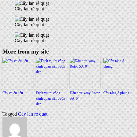
Cây lan rẻ quạt
Cây lan rẻ quạt
Cây lan rẻ quạt
More from my site
Cây chiêu liêu
Dịch vụ thi công
Đầu tưới xoay Rotor
Cây ráng ổ phụng
cảnh quan sân vườn
SA-04
đẹp
Tagged
Cây lan rẻ quạt