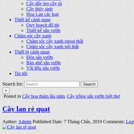
Cây dây leo cây rủ
Cây thủy sinh
Hoa Lan các loại
Thiết kế cảnh quan
Quy hoạch đô thị
Thiết kế sân vườn
Chăm sóc cây xanh
Chăm sóc cây xanh ngoại thất
Chăm sóc cây xanh nội thất
Thiết bị cảnh quan
Đèn sân vườn
Bàn ghế sân vườn
Vật liệu sân vườn
Tin tức
Search for:
×
Posted in
Cây hoa thảm lâu năm
,
Cây trồng sân vườn biệt thự
Cây lan rẻ quạt
Author:
Admin
Published Date:
7 Tháng Chín, 2019
Comments:
Lea