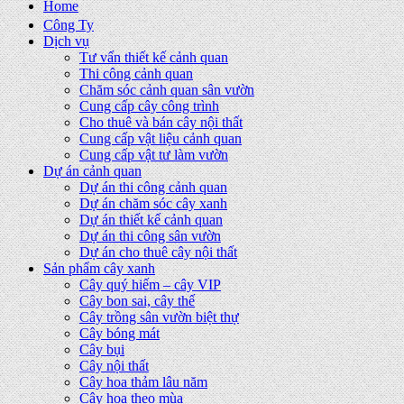
Home
Công Ty
Dịch vụ
Tư vấn thiết kế cảnh quan
Thi công cảnh quan
Chăm sóc cảnh quan sân vườn
Cung cấp cây công trình
Cho thuê và bán cây nội thất
Cung cấp vật liệu cảnh quan
Cung cấp vật tư làm vườn
Dự án cảnh quan
Dự án thi công cảnh quan
Dự án chăm sóc cây xanh
Dự án thiết kế cảnh quan
Dự án thi công sân vườn
Dự án cho thuê cây nội thất
Sản phẩm cây xanh
Cây quý hiếm – cây VIP
Cây bon sai, cây thế
Cây trồng sân vườn biệt thự
Cây bóng mát
Cây bụi
Cây nội thất
Cây hoa thảm lâu năm
Cây hoa theo mùa