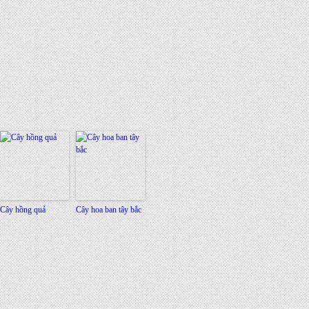
Cây hồng quả
Cây hoa ban tây bắc