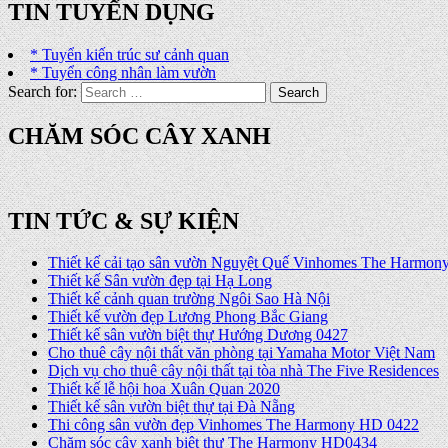
TIN TUYỂN DỤNG
* Tuyển kiến trúc sư cảnh quan
* Tuyển công nhân làm vườn
Search for:
CHĂM SÓC CÂY XANH
TIN TỨC & SỰ KIỆN
Thiết kế cải tạo sân vườn Nguyệt Quế Vinhomes The Harmon
Thiết kế Sân vườn đẹp tại Hạ Long
Thiết kế cảnh quan trường Ngôi Sao Hà Nội
Thiết kế vườn đẹp Lương Phong Bắc Giang
Thiết kế sân vườn biệt thự Hướng Dương 0427
Cho thuê cây nội thất văn phòng tại Yamaha Motor Việt Nam
Dịch vụ cho thuê cây nội thất tại tòa nhà The Five Residences
Thiết kế lễ hội hoa Xuân Quan 2020
Thiết kế sân vườn biệt thự tại Đà Nẵng
Thi công sân vườn đẹp Vinhomes The Harmony HD 0422
Chăm sóc cây xanh biệt thự The Harmony HD0434