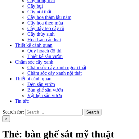
Cây bóng mát
Cây bụi
Cây nội thất
Cây hoa thảm lâu năm
Cây hoa theo mùa
Cây dây leo cây rủ
Cây thủy sinh
Hoa Lan các loại
Thiết kế cảnh quan
Quy hoạch đô thị
Thiết kế sân vườn
Chăm sóc cây xanh
Chăm sóc cây xanh ngoại thất
Chăm sóc cây xanh nội thất
Thiết bị cảnh quan
Đèn sân vườn
Bàn ghế sân vườn
Vật liệu sân vườn
Tin tức
Search for:
×
Thẻ:
bàn ghế sắt mỹ thuật