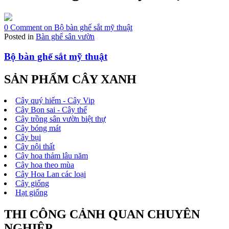
0 Comment
on Bộ bàn ghế sắt mỹ thuật
Posted in
Bàn ghế sân vườn
Bộ bàn ghế sắt mỹ thuật
SẢN PHẨM CÂY XANH
Cây quý hiếm - Cây Vip
Cây Bon sai - Cây thế
Cây trồng sân vườn biệt thự
Cây bóng mát
Cây bụi
Cây nội thất
Cây hoa thảm lâu năm
Cây hoa theo mùa
Cây Hoa Lan các loại
Cây giống
Hạt giống
THI CÔNG CẢNH QUAN CHUYÊN
NGHIỆP