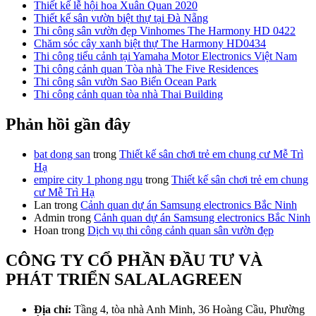
Thiết kế lễ hội hoa Xuân Quan 2020
Thiết kế sân vườn biệt thự tại Đà Nẵng
Thi công sân vườn đẹp Vinhomes The Harmony HD 0422
Chăm sóc cây xanh biệt thự The Harmony HD0434
Thi công tiểu cảnh tại Yamaha Motor Electronics Việt Nam
Thi công cảnh quan Tòa nhà The Five Residences
Thi công sân vườn Sao Biển Ocean Park
Thi công cảnh quan tòa nhà Thai Building
Phản hồi gần đây
bat dong san
trong
Thiết kế sân chơi trẻ em chung cư Mễ Trì
Hạ
empire city 1 phong ngu
trong
Thiết kế sân chơi trẻ em chung
cư Mễ Trì Hạ
Lan
trong
Cảnh quan dự án Samsung electronics Bắc Ninh
Admin
trong
Cảnh quan dự án Samsung electronics Bắc Ninh
Hoan
trong
Dịch vụ thi công cảnh quan sân vườn đẹp
CÔNG TY CỔ PHẦN ĐẦU TƯ VÀ
PHÁT TRIỂN SALALAGREEN
Địa chỉ:
Tầng 4, tòa nhà Anh Minh, 36 Hoàng Cầu, Phường