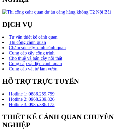
DỊCH VỤ
Tư vấn thiết kế cảnh quan
Thi công cảnh quan
Chăm sóc cây xanh cảnh quan
Cung cấp cây công trình
Cho thuê và bán cây nội thất
Cung cấp vật liệu cảnh quan
Cung cấp vật tư làm vườn
HỖ TRỢ TRỰC TUYẾN
Hotline 1: 0886.259.759
Hotline 2: 0968.239.826
Hotline 3: 0985.386.172
THIẾT KẾ CẢNH QUAN CHUYÊN
NGHIỆP