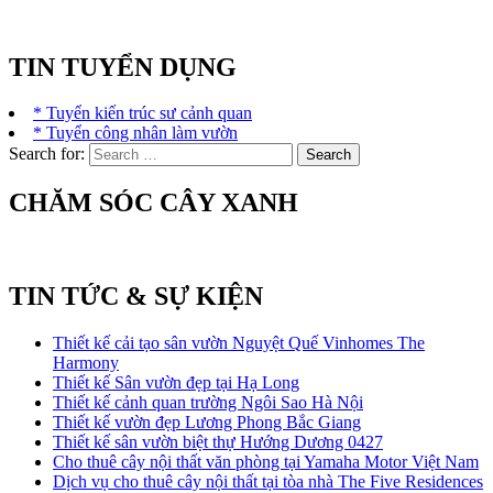
TIN TUYỂN DỤNG
* Tuyển kiến trúc sư cảnh quan
* Tuyển công nhân làm vườn
Search for:
CHĂM SÓC CÂY XANH
TIN TỨC & SỰ KIỆN
Thiết kế cải tạo sân vườn Nguyệt Quế Vinhomes The
Harmony
Thiết kế Sân vườn đẹp tại Hạ Long
Thiết kế cảnh quan trường Ngôi Sao Hà Nội
Thiết kế vườn đẹp Lương Phong Bắc Giang
Thiết kế sân vườn biệt thự Hướng Dương 0427
Cho thuê cây nội thất văn phòng tại Yamaha Motor Việt Nam
Dịch vụ cho thuê cây nội thất tại tòa nhà The Five Residences