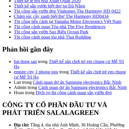
Thiết kế lễ hội hoa Xuân Quan 2020
Thiết kế sân vườn biệt thự tại Đà Nẵng
Thi công sân vườn đẹp Vinhomes The Harmony HD 0422
Chăm sóc cây xanh biệt thự The Harmony HD0434
Thi công tiểu cảnh tại Yamaha Motor Electronics Việt Nam
Thi công cảnh quan Tòa nhà The Five Residences
Thi công sân vườn Sao Biển Ocean Park
Thi công cảnh quan tòa nhà Thai Building
Phản hồi gần đây
bat dong san
trong
Thiết kế sân chơi trẻ em chung cư Mễ Trì
Hạ
empire city 1 phong ngu
trong
Thiết kế sân chơi trẻ em chung
cư Mễ Trì Hạ
Lan
trong
Cảnh quan dự án Samsung electronics Bắc Ninh
Admin
trong
Cảnh quan dự án Samsung electronics Bắc Ninh
Hoan
trong
Dịch vụ thi công cảnh quan sân vườn đẹp
CÔNG TY CỔ PHẦN ĐẦU TƯ VÀ
PHÁT TRIỂN SALALAGREEN
Địa chỉ:
Tầng 4, tòa nhà Anh Minh, 36 Hoàng Cầu, Phường