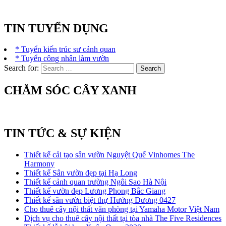
TIN TUYỂN DỤNG
* Tuyển kiến trúc sư cảnh quan
* Tuyển công nhân làm vườn
Search for:
CHĂM SÓC CÂY XANH
TIN TỨC & SỰ KIỆN
Thiết kế cải tạo sân vườn Nguyệt Quế Vinhomes The
Harmony
Thiết kế Sân vườn đẹp tại Hạ Long
Thiết kế cảnh quan trường Ngôi Sao Hà Nội
Thiết kế vườn đẹp Lương Phong Bắc Giang
Thiết kế sân vườn biệt thự Hướng Dương 0427
Cho thuê cây nội thất văn phòng tại Yamaha Motor Việt Nam
Dịch vụ cho thuê cây nội thất tại tòa nhà The Five Residences