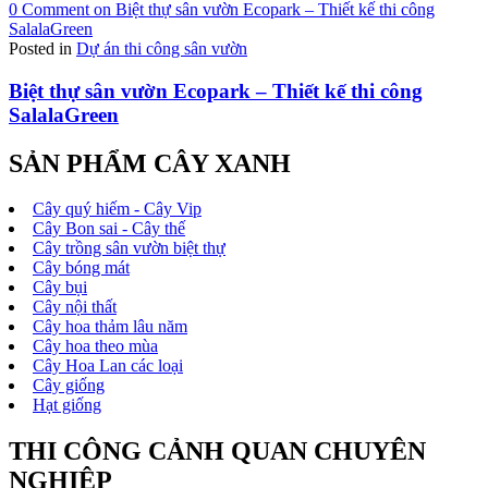
0 Comment
on Biệt thự sân vườn Ecopark – Thiết kế thi công
SalalaGreen
Posted in
Dự án thi công sân vườn
Biệt thự sân vườn Ecopark – Thiết kế thi công
SalalaGreen
SẢN PHẨM CÂY XANH
Cây quý hiếm - Cây Vip
Cây Bon sai - Cây thế
Cây trồng sân vườn biệt thự
Cây bóng mát
Cây bụi
Cây nội thất
Cây hoa thảm lâu năm
Cây hoa theo mùa
Cây Hoa Lan các loại
Cây giống
Hạt giống
THI CÔNG CẢNH QUAN CHUYÊN
NGHIỆP