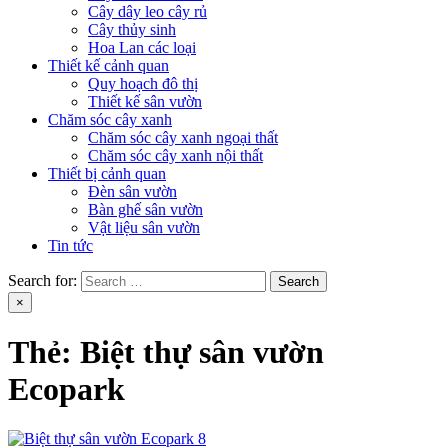
Cây dây leo cây rủ
Cây thủy sinh
Hoa Lan các loại
Thiết kế cảnh quan
Quy hoạch đô thị
Thiết kế sân vườn
Chăm sóc cây xanh
Chăm sóc cây xanh ngoại thất
Chăm sóc cây xanh nội thất
Thiết bị cảnh quan
Đèn sân vườn
Bàn ghế sân vườn
Vật liệu sân vườn
Tin tức
Search for:
×
Thẻ:
Biệt thự sân vườn
Ecopark