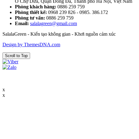
Ô Chợ Dừa, Quận Đống Đa, Thành phố Hà Nội, Việt Nam
Phòng khách hàng:
0886 259 759
Phòng thiết kế:
0968 239 826 - 0985. 386.172
Phòng tư vấn:
0886 259 759
Email:
salalagreen@gmail.com
SalalaGreen - Kiến tạo không gian - Khơi nguồn cảm xúc
Design by ThemesDNA.com
Scroll to Top
x
x