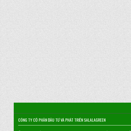
CÔNG TY CỔ PHẦN ĐẦU TƯ VÀ PHÁT TRIỂN SALALAGREEN