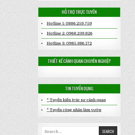
HỖ TRỢ TRỰC TUYẾN
Hotline 1: 0886.259.759
Hotline 2: 0968.239.826
Hotline 3: 0985.386.172
THIẾT KẾ CẢNH QUAN CHUYÊN NGHIỆP
TIN TUYỂN DỤNG
* Tuyển kiến trúc sư cảnh quan
* Tuyển công nhân làm vườn
Search
for: