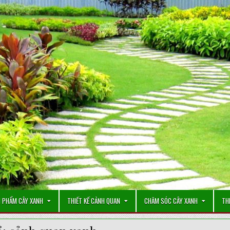
 PHẨM CÂY XANH
THIẾT KẾ CẢNH QUAN
CHĂM SÓC CÂY XANH
TH