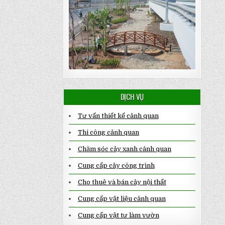
DỊCH VỤ
Tư vấn thiết kế cảnh quan
Thi công cảnh quan
Chăm sóc cây xanh cảnh quan
Cung cấp cây công trình
Cho thuê và bán cây nội thất
Cung cấp vật liệu cảnh quan
Cung cấp vật tư làm vườn