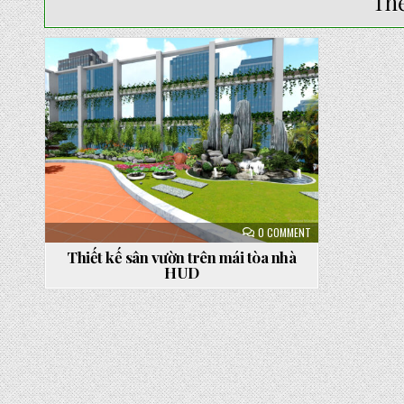
Th
Posted
in
ON
0 COMMENT
THIẾT
KẾ
Thiết kế sân vườn trên mái tòa nhà
SÂN
HUD
VƯỜN
TRÊN
MÁI
TÒA
NHÀ
HUD