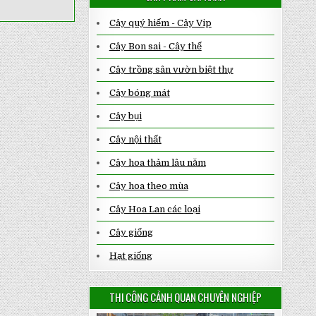
Cây quý hiếm - Cây Vip
Cây Bon sai - Cây thế
Cây trồng sân vườn biệt thự
Cây bóng mát
Cây bụi
Cây nội thất
Cây hoa thảm lâu năm
Cây hoa theo mùa
Cây Hoa Lan các loại
Cây giống
Hạt giống
THI CÔNG CẢNH QUAN CHUYÊN NGHIỆP