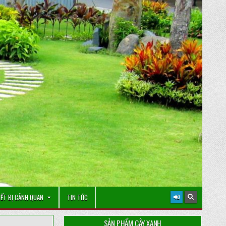
IẾT BỊ CẢNH QUAN
TIN TỨC
SẢN PHẨM CÂY XANH