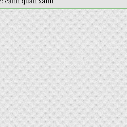
ẻ:
cảnh quan xanh