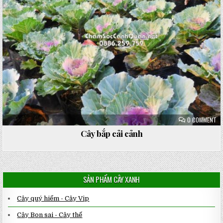
ON
0 COMMENT
CÂ
BẮ
Cây bắp cải cảnh
CẢ
CẢ
SẢN PHẨM CÂY XANH
Cây quý hiếm - Cây Vip
Cây Bon sai - Cây thế