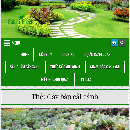
Skip
to
content
MENU
HOME
CÔNG TY
DỊCH VỤ
DỰ ÁN CẢNH QUAN
SẢN PHẨM CÂY XANH
THIẾT KẾ CẢNH QUAN
CHĂM SÓC CÂY XANH
THIẾT BỊ CẢNH QUAN
TIN TỨC
Thẻ:
Cây bắp cải cảnh
Posted
in