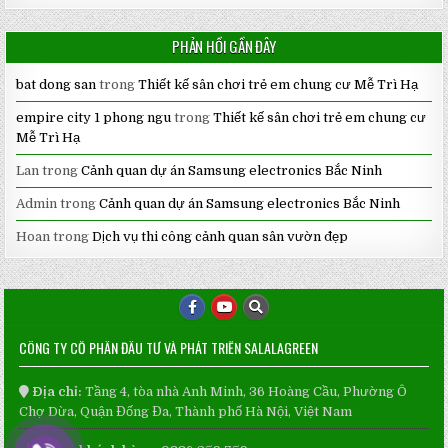
PHẢN HỒI GẦN ĐÂY
bat dong san
trong
Thiết kế sân chơi trẻ em chung cư Mễ Trì Hạ
empire city 1 phong ngu
trong
Thiết kế sân chơi trẻ em chung cư
Mễ Trì Hạ
Lan
trong
Cảnh quan dự án Samsung electronics Bắc Ninh
Admin
trong
Cảnh quan dự án Samsung electronics Bắc Ninh
Hoan
trong
Dịch vụ thi công cảnh quan sân vườn đẹp
CÔNG TY CỔ PHẦN ĐẦU TƯ VÀ PHÁT TRIỂN SALALAGREEN
Địa chỉ:
Tầng 4, tòa nhà Anh Minh, 36 Hoàng Cầu, Phường Ô
Chợ Dừa, Quận Đống Đa, Thành phố Hà Nội, Việt Nam