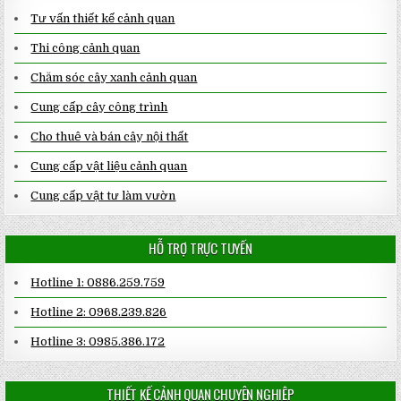
Tư vấn thiết kế cảnh quan
Thi công cảnh quan
Chăm sóc cây xanh cảnh quan
Cung cấp cây công trình
Cho thuê và bán cây nội thất
Cung cấp vật liệu cảnh quan
Cung cấp vật tư làm vườn
HỖ TRỢ TRỰC TUYẾN
Hotline 1: 0886.259.759
Hotline 2: 0968.239.826
Hotline 3: 0985.386.172
THIẾT KẾ CẢNH QUAN CHUYÊN NGHIỆP