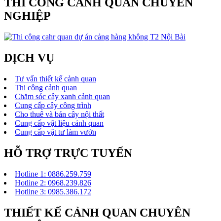
THI CÔNG CẢNH QUAN CHUYÊN
NGHIỆP
DỊCH VỤ
Tư vấn thiết kế cảnh quan
Thi công cảnh quan
Chăm sóc cây xanh cảnh quan
Cung cấp cây công trình
Cho thuê và bán cây nội thất
Cung cấp vật liệu cảnh quan
Cung cấp vật tư làm vườn
HỖ TRỢ TRỰC TUYẾN
Hotline 1: 0886.259.759
Hotline 2: 0968.239.826
Hotline 3: 0985.386.172
THIẾT KẾ CẢNH QUAN CHUYÊN