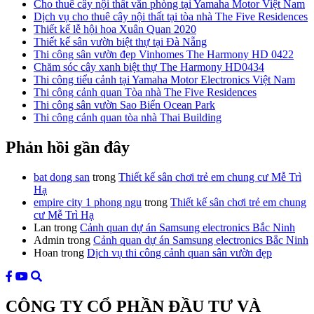
Cho thuê cây nội thất văn phòng tại Yamaha Motor Việt Nam
Dịch vụ cho thuê cây nội thất tại tòa nhà The Five Residences
Thiết kế lễ hội hoa Xuân Quan 2020
Thiết kế sân vườn biệt thự tại Đà Nẵng
Thi công sân vườn đẹp Vinhomes The Harmony HD 0422
Chăm sóc cây xanh biệt thự The Harmony HD0434
Thi công tiểu cảnh tại Yamaha Motor Electronics Việt Nam
Thi công cảnh quan Tòa nhà The Five Residences
Thi công sân vườn Sao Biển Ocean Park
Thi công cảnh quan tòa nhà Thai Building
Phản hồi gần đây
bat dong san
trong
Thiết kế sân chơi trẻ em chung cư Mễ Trì
Hạ
empire city 1 phong ngu
trong
Thiết kế sân chơi trẻ em chung
cư Mễ Trì Hạ
Lan
trong
Cảnh quan dự án Samsung electronics Bắc Ninh
Admin
trong
Cảnh quan dự án Samsung electronics Bắc Ninh
Hoan
trong
Dịch vụ thi công cảnh quan sân vườn đẹp
CÔNG TY CỔ PHẦN ĐẦU TƯ VÀ