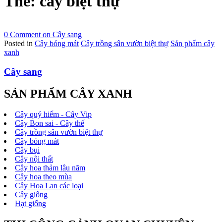
Thẻ:
cây biệt thự
0 Comment
on Cây sang
Posted in
Cây bóng mát
Cây trồng sân vườn biệt thự
Sản phẩm cây
xanh
Cây sang
SẢN PHẨM CÂY XANH
Cây quý hiếm - Cây Vip
Cây Bon sai - Cây thế
Cây trồng sân vườn biệt thự
Cây bóng mát
Cây bụi
Cây nội thất
Cây hoa thảm lâu năm
Cây hoa theo mùa
Cây Hoa Lan các loại
Cây giống
Hạt giống