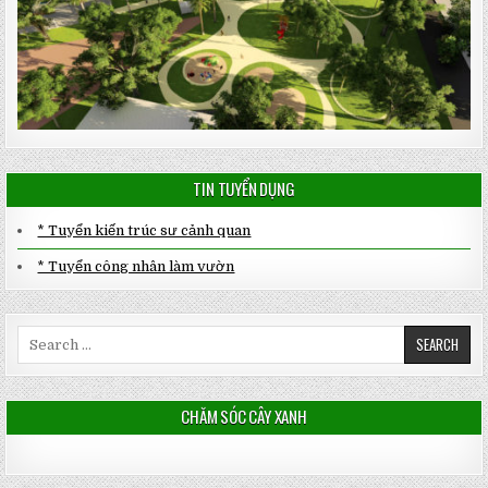
TIN TUYỂN DỤNG
* Tuyển kiến trúc sư cảnh quan
* Tuyển công nhân làm vườn
Search
for:
CHĂM SÓC CÂY XANH