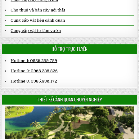
Cho thuê và bán cây nội thất
Cung cấp vật liệu cảnh quan
Cung cấp vật tư làm vườn
HỖ TRỢ TRỰC TUYẾN
Hotline 1: 0886.259.759
Hotline 2: 0968.239.826
Hotline 3: 0985.386.172
THIẾT KẾ CẢNH QUAN CHUYÊN NGHIỆP