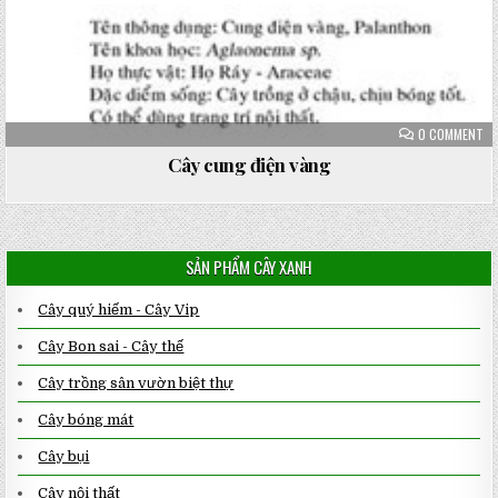
ON
0 COMMENT
CÂ
CU
Cây cung điện vàng
ĐI
VÀ
SẢN PHẨM CÂY XANH
Cây quý hiếm - Cây Vip
Cây Bon sai - Cây thế
Cây trồng sân vườn biệt thự
Cây bóng mát
Cây bụi
Cây nội thất