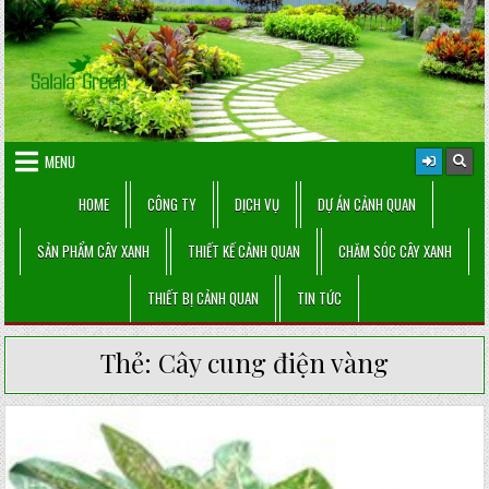
Skip
to
content
MENU
HOME
CÔNG TY
DỊCH VỤ
DỰ ÁN CẢNH QUAN
SẢN PHẨM CÂY XANH
THIẾT KẾ CẢNH QUAN
CHĂM SÓC CÂY XANH
THIẾT BỊ CẢNH QUAN
TIN TỨC
Thẻ:
Cây cung điện vàng
Posted
in