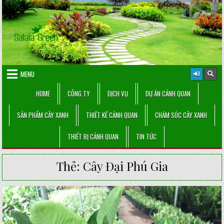
Skip
to
content
MENU
HOME
CÔNG TY
DỊCH VỤ
DỰ ÁN CẢNH QUAN
SẢN PHẨM CÂY XANH
THIẾT KẾ CẢNH QUAN
CHĂM SÓC CÂY XANH
THIẾT BỊ CẢNH QUAN
TIN TỨC
Thẻ:
Cây Đại Phú Gia
Posted
in