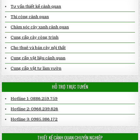
Tư vấn thiết kế cảnh quan
Thi công cảnh quan
Chăm sóc cây xanh cảnh quan
Cung cấp cây công trình
Cho thuê và bán cây nội thất
Cung cấp vật liệu cảnh quan
Cung cấp vật tư làm vườn
HỖ TRỢ TRỰC TUYẾN
Hotline 1: 0886.259.759
Hotline 2: 0968.239.826
Hotline 3: 0985.386.172
THIẾT KẾ CẢNH QUAN CHUYÊN NGHIỆP