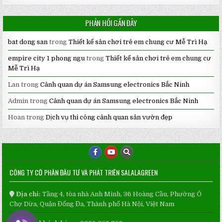
PHẢN HỒI GẦN ĐÂY
bat dong san
trong
Thiết kế sân chơi trẻ em chung cư Mễ Trì Hạ
empire city 1 phong ngu
trong
Thiết kế sân chơi trẻ em chung cư
Mễ Trì Hạ
Lan
trong
Cảnh quan dự án Samsung electronics Bắc Ninh
Admin
trong
Cảnh quan dự án Samsung electronics Bắc Ninh
Hoan
trong
Dịch vụ thi công cảnh quan sân vườn đẹp
CÔNG TY CỔ PHẦN ĐẦU TƯ VÀ PHÁT TRIỂN SALALAGREEN
Địa chỉ:
Tầng 4, tòa nhà Anh Minh, 36 Hoàng Cầu, Phường Ô
Chợ Dừa, Quận Đống Đa, Thành phố Hà Nội, Việt Nam