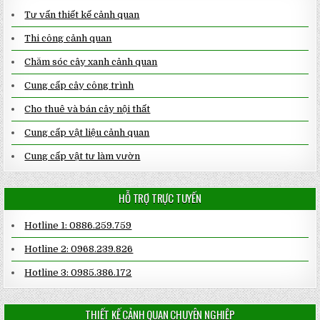
Tư vấn thiết kế cảnh quan
Thi công cảnh quan
Chăm sóc cây xanh cảnh quan
Cung cấp cây công trình
Cho thuê và bán cây nội thất
Cung cấp vật liệu cảnh quan
Cung cấp vật tư làm vườn
HỖ TRỢ TRỰC TUYẾN
Hotline 1: 0886.259.759
Hotline 2: 0968.239.826
Hotline 3: 0985.386.172
THIẾT KẾ CẢNH QUAN CHUYÊN NGHIỆP