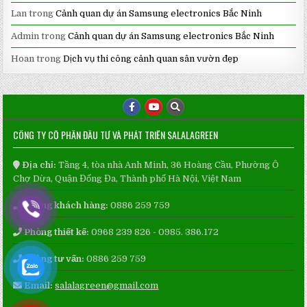
Lan
trong
Cảnh quan dự án Samsung electronics Bắc Ninh
Admin
trong
Cảnh quan dự án Samsung electronics Bắc Ninh
Hoan
trong
Dịch vụ thi công cảnh quan sân vườn đẹp
CÔNG TY CỔ PHẦN ĐẦU TƯ VÀ PHÁT TRIỂN SALALAGREEN
Địa chỉ:
Tầng 4, tòa nhà Anh Minh, 36 Hoàng Cầu, Phường Ô
Chợ Dừa, Quận Đống Đa, Thành phố Hà Nội, Việt Nam
Phòng khách hàng:
0886 259 759
Phòng thiết kế:
0968 239 826 - 0985. 386.172
Phòng tư vấn:
0886 259 759
Email:
salalagreen@gmail.com