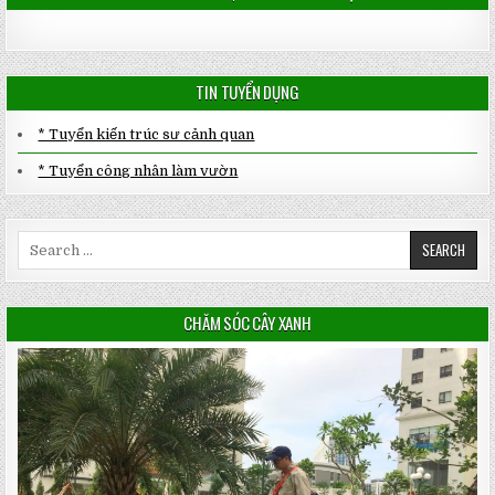
TIN TUYỂN DỤNG
* Tuyển kiến trúc sư cảnh quan
* Tuyển công nhân làm vườn
Search
for:
CHĂM SÓC CÂY XANH