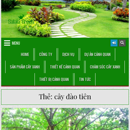
Skip
to
content
MENU
HOME
CÔNG TY
DỊCH VỤ
DỰ ÁN CẢNH QUAN
SẢN PHẨM CÂY XANH
THIẾT KẾ CẢNH QUAN
CHĂM SÓC CÂY XANH
THIẾT BỊ CẢNH QUAN
TIN TỨC
Thẻ:
cây đào tiên
Posted
in