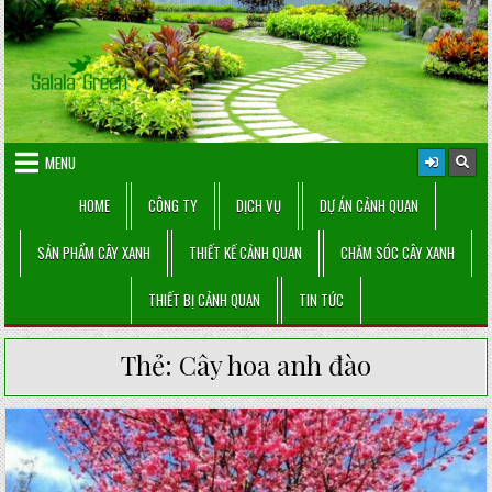
Skip
to
content
MENU
HOME
CÔNG TY
DỊCH VỤ
DỰ ÁN CẢNH QUAN
SẢN PHẨM CÂY XANH
THIẾT KẾ CẢNH QUAN
CHĂM SÓC CÂY XANH
THIẾT BỊ CẢNH QUAN
TIN TỨC
Thẻ:
Cây hoa anh đào
Posted
in