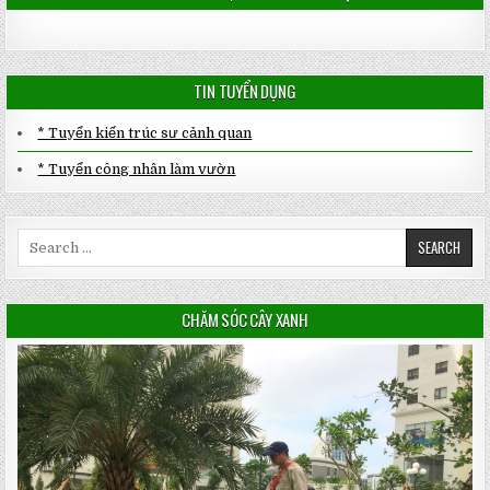
TIN TUYỂN DỤNG
* Tuyển kiến trúc sư cảnh quan
* Tuyển công nhân làm vườn
Search
for:
CHĂM SÓC CÂY XANH