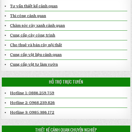
Tư vấn thiết kế cảnh quan
Thi công cảnh quan
Chăm sóc cây xanh cảnh quan
Cung cấp cây công trình
Cho thuê và bán cây nội thất
Cung cấp vật liệu cảnh quan
Cung cấp vật tư làm vườn
HỖ TRỢ TRỰC TUYẾN
Hotline 1: 0886.259.759
Hotline 2: 0968.239.826
Hotline 3: 0985.386.172
THIẾT KẾ CẢNH QUAN CHUYÊN NGHIỆP