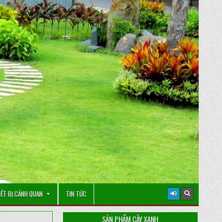
IẾT BỊ CẢNH QUAN
TIN TỨC
SẢN PHẨM CÂY XANH