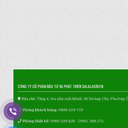
CÔNG TY CỔ PHẦN ĐẦU TƯ VÀ PHÁT TRIỂN SALALAGREEN
Địa chỉ:
Tầng 4, tòa nhà Anh Minh, 36 Hoàng Cầu, Phường 
Phòng khách hàng:
0886 259 759
Phòng thiết kế:
0968 239 826 - 0985. 386.172