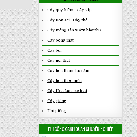
Cây quý hiếm - Cây Vip
Cây Bon sai - Cây thế
Cây trồng sân vườn biệt thự
Cây bóng mát
Cây bụi
Cây nội thất
Cây hoa thảm lâu năm
Cây hoa theo mùa
Cây Hoa Lan các loại
Cây giống
Hạt giống
THI CÔNG CẢNH QUAN CHUYÊN NGHIỆP