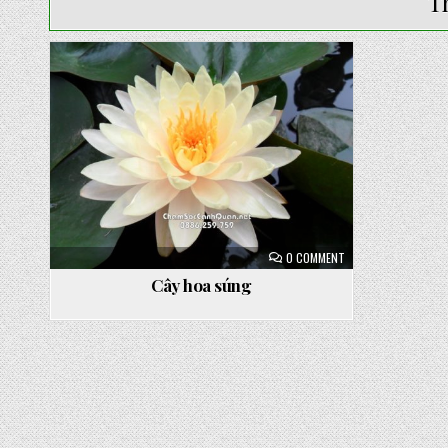
T
Posted
in
ON
0 COMMENT
CÂY
HOA
Cây hoa súng
SÚNG