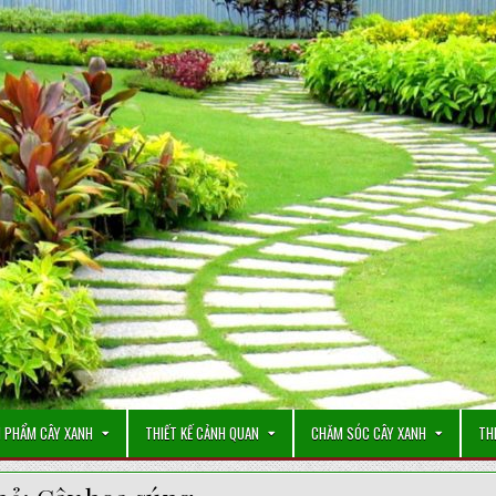
 PHẨM CÂY XANH
THIẾT KẾ CẢNH QUAN
CHĂM SÓC CÂY XANH
TH