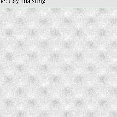
hẻ:
Cây hoa súng