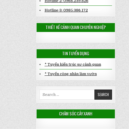
Hotline 2: 0968.239.826
Hotline 3: 0985.386.172
THIẾT KẾ CẢNH QUAN CHUYÊN NGHIỆP
TIN TUYỂN DỤNG
* Tuyển kiến trúc sư cảnh quan
* Tuyển công nhân làm vườn
Search
for:
CHĂM SÓC CÂY XANH