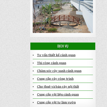
DỊCH VỤ
Tư vấn thiết kế cảnh quan
Thi công cảnh quan
Chăm sóc cây xanh cảnh quan
Cung cấp cây công trình
Cho thuê và bán cây nội thất
Cung cấp vật liệu cảnh quan
Cung cấp vật tư làm vườn