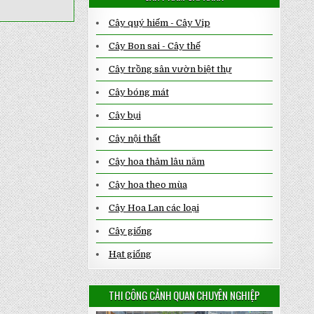
Cây quý hiếm - Cây Vip
Cây Bon sai - Cây thế
Cây trồng sân vườn biệt thự
Cây bóng mát
Cây bụi
Cây nội thất
Cây hoa thảm lâu năm
Cây hoa theo mùa
Cây Hoa Lan các loại
Cây giống
Hạt giống
THI CÔNG CẢNH QUAN CHUYÊN NGHIỆP