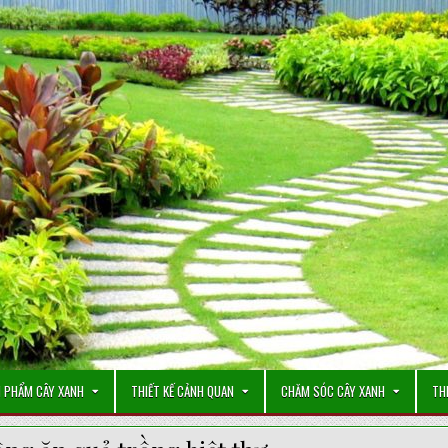
 PHẨM CÂY XANH
THIẾT KẾ CẢNH QUAN
CHĂM SÓC CÂY XANH
TH