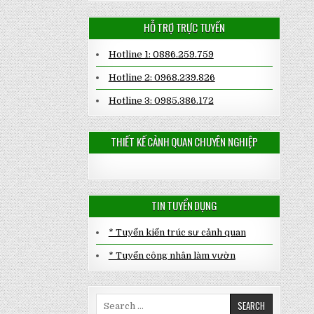
HỖ TRỢ TRỰC TUYẾN
Hotline 1: 0886.259.759
Hotline 2: 0968.239.826
Hotline 3: 0985.386.172
THIẾT KẾ CẢNH QUAN CHUYÊN NGHIỆP
TIN TUYỂN DỤNG
* Tuyển kiến trúc sư cảnh quan
* Tuyển công nhân làm vườn
Search
for: