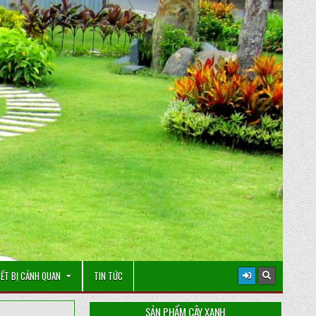
IẾT BỊ CẢNH QUAN
TIN TỨC
SẢN PHẨM CÂY XANH