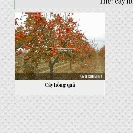
Thẻ:
cây h
Posted
in
ON
0 COMMENT
CÂY
HỒNG
Cây hồng quả
QUẢ