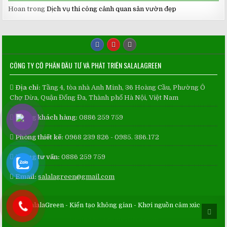
Hoan
trong
Dịch vụ thi công cảnh quan sân vườn đẹp
CÔNG TY CỔ PHẦN ĐẦU TƯ VÀ PHÁT TRIỂN SALALAGREEN
Địa chỉ:
Tầng 4, tòa nhà Anh Minh, 36 Hoàng Cầu, Phường Ô
Chợ Dừa, Quận Đống Đa, Thành phố Hà Nội, Việt Nam
Phòng khách hàng:
0886 259 759
Phòng thiết kế:
0968 239 826 - 0985. 386.172
Phòng tư vấn:
0886 259 759
Email:
salalagreen@gmail.com
SalalaGreen - Kiến tạo không gian - Khơi nguồn cảm xúc
SCRO
TO
Design by ThemesDNA.com
TOP