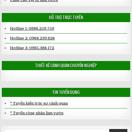
HỖ TRỢ TRỰC TUYẾN
Hotline 1: 0886.259.759
Hotline 2: 0968.239.826
Hotline 3: 0985.386.172
THIẾT KẾ CẢNH QUAN CHUYÊN NGHIỆP
TIN TUYỂN DỤNG
* Tuyển kiến trúc sư cảnh quan
* Tuyển công nhân làm vườn
Search