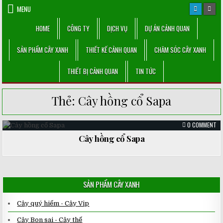
Skip
MENU
to
content
HOME
CÔNG TY
DỊCH VỤ
DỰ ÁN CẢNH QUAN
SẢN PHẨM CÂY XANH
THIẾT KẾ CẢNH QUAN
CHĂM SÓC CÂY XANH
THIẾT BỊ CẢNH QUAN
TIN TỨC
Thẻ:
Cây hồng cổ Sapa
ON
0 COMMENT
CÂ
HỒ
Cây hồng cổ Sapa
CỔ
Posted
SA
in
SẢN PHẨM CÂY XANH
Cây quý hiếm - Cây Vip
Cây Bon sai - Cây thế