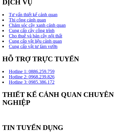
DỊCH VỤ
Tư vấn thiết kế cảnh quan
Thi công cảnh quan
Chăm sóc cây xanh cảnh quan
Cung cấp cây công trình
Cho thuê và bán cây nội thất
Cung cấp vật liệu cảnh quan
Cung cấp vật tư làm vườn
HỖ TRỢ TRỰC TUYẾN
Hotline 1: 0886.259.759
Hotline 2: 0968.239.826
Hotline 3: 0985.386.172
THIẾT KẾ CẢNH QUAN CHUYÊN
NGHIỆP
TIN TUYỂN DỤNG