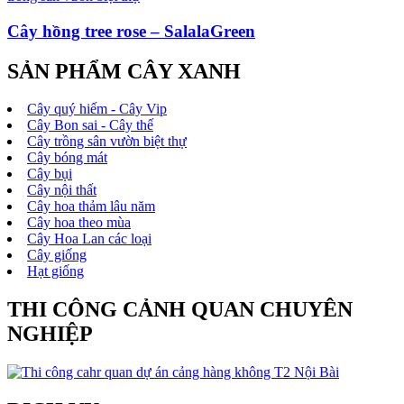
Cây hồng tree rose – SalalaGreen
SẢN PHẨM CÂY XANH
Cây quý hiếm - Cây Vip
Cây Bon sai - Cây thế
Cây trồng sân vườn biệt thự
Cây bóng mát
Cây bụi
Cây nội thất
Cây hoa thảm lâu năm
Cây hoa theo mùa
Cây Hoa Lan các loại
Cây giống
Hạt giống
THI CÔNG CẢNH QUAN CHUYÊN
NGHIỆP