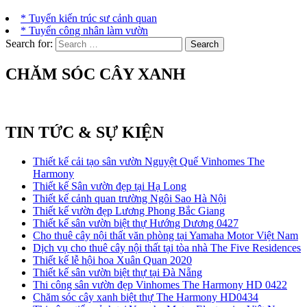
* Tuyển kiến trúc sư cảnh quan
* Tuyển công nhân làm vườn
Search for:
CHĂM SÓC CÂY XANH
TIN TỨC & SỰ KIỆN
Thiết kế cải tạo sân vườn Nguyệt Quế Vinhomes The
Harmony
Thiết kế Sân vườn đẹp tại Hạ Long
Thiết kế cảnh quan trường Ngôi Sao Hà Nội
Thiết kế vườn đẹp Lương Phong Bắc Giang
Thiết kế sân vườn biệt thự Hướng Dương 0427
Cho thuê cây nội thất văn phòng tại Yamaha Motor Việt Nam
Dịch vụ cho thuê cây nội thất tại tòa nhà The Five Residences
Thiết kế lễ hội hoa Xuân Quan 2020
Thiết kế sân vườn biệt thự tại Đà Nẵng
Thi công sân vườn đẹp Vinhomes The Harmony HD 0422
Chăm sóc cây xanh biệt thự The Harmony HD0434