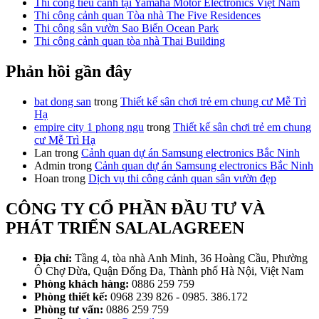
Thi công tiểu cảnh tại Yamaha Motor Electronics Việt Nam
Thi công cảnh quan Tòa nhà The Five Residences
Thi công sân vườn Sao Biển Ocean Park
Thi công cảnh quan tòa nhà Thai Building
Phản hồi gần đây
bat dong san
trong
Thiết kế sân chơi trẻ em chung cư Mễ Trì
Hạ
empire city 1 phong ngu
trong
Thiết kế sân chơi trẻ em chung
cư Mễ Trì Hạ
Lan
trong
Cảnh quan dự án Samsung electronics Bắc Ninh
Admin
trong
Cảnh quan dự án Samsung electronics Bắc Ninh
Hoan
trong
Dịch vụ thi công cảnh quan sân vườn đẹp
CÔNG TY CỔ PHẦN ĐẦU TƯ VÀ
PHÁT TRIỂN SALALAGREEN
Địa chỉ:
Tầng 4, tòa nhà Anh Minh, 36 Hoàng Cầu, Phường
Ô Chợ Dừa, Quận Đống Đa, Thành phố Hà Nội, Việt Nam
Phòng khách hàng:
0886 259 759
Phòng thiết kế:
0968 239 826 - 0985. 386.172
Phòng tư vấn:
0886 259 759