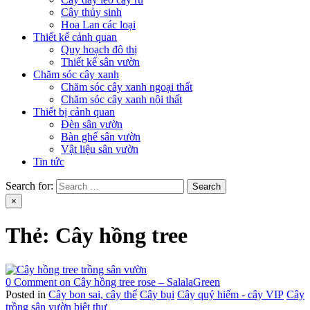
Cây thủy sinh
Hoa Lan các loại
Thiết kế cảnh quan
Quy hoạch đô thị
Thiết kế sân vườn
Chăm sóc cây xanh
Chăm sóc cây xanh ngoại thất
Chăm sóc cây xanh nội thất
Thiết bị cảnh quan
Đèn sân vườn
Bàn ghế sân vườn
Vật liệu sân vườn
Tin tức
Search for:
×
Thẻ:
Cây hồng tree
0 Comment
on Cây hồng tree rose – SalalaGreen
Posted in
Cây bon sai, cây thế
Cây bụi
Cây quý hiếm - cây VIP
Cây
trồng sân vườn biệt thự