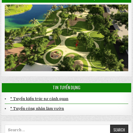
TIN TUYỂN DỤNG
* Tuyển kiến trúc sư cảnh quan
* Tuyển công nhân làm vườn
Search