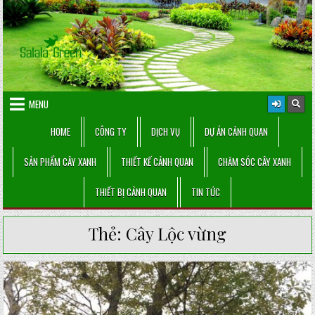
Skip
to
content
MENU
HOME
CÔNG TY
DỊCH VỤ
DỰ ÁN CẢNH QUAN
SẢN PHẨM CÂY XANH
THIẾT KẾ CẢNH QUAN
CHĂM SÓC CÂY XANH
THIẾT BỊ CẢNH QUAN
TIN TỨC
Thẻ:
Cây Lộc vừng
Posted
in