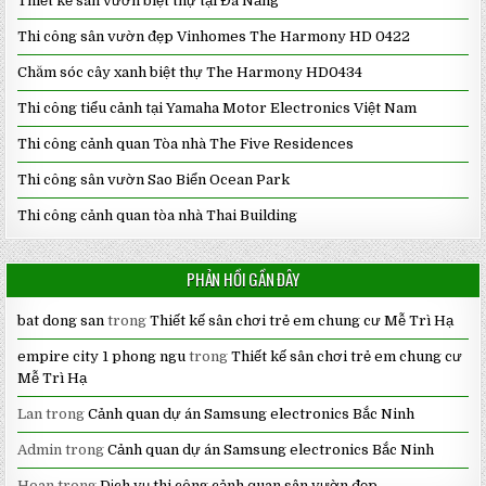
Thiết kế sân vườn biệt thự tại Đà Nẵng
Thi công sân vườn đẹp Vinhomes The Harmony HD 0422
Chăm sóc cây xanh biệt thự The Harmony HD0434
Thi công tiểu cảnh tại Yamaha Motor Electronics Việt Nam
Thi công cảnh quan Tòa nhà The Five Residences
Thi công sân vườn Sao Biển Ocean Park
Thi công cảnh quan tòa nhà Thai Building
PHẢN HỒI GẦN ĐÂY
bat dong san
trong
Thiết kế sân chơi trẻ em chung cư Mễ Trì Hạ
empire city 1 phong ngu
trong
Thiết kế sân chơi trẻ em chung cư
Mễ Trì Hạ
Lan
trong
Cảnh quan dự án Samsung electronics Bắc Ninh
Admin
trong
Cảnh quan dự án Samsung electronics Bắc Ninh
Hoan
trong
Dịch vụ thi công cảnh quan sân vườn đẹp