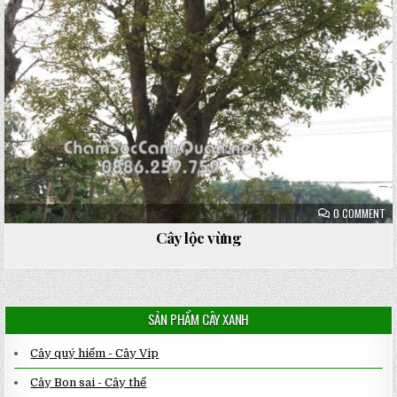
ON
0 COMMENT
CÂ
LỘ
Cây lộc vừng
VỪ
SẢN PHẨM CÂY XANH
Cây quý hiếm - Cây Vip
Cây Bon sai - Cây thế