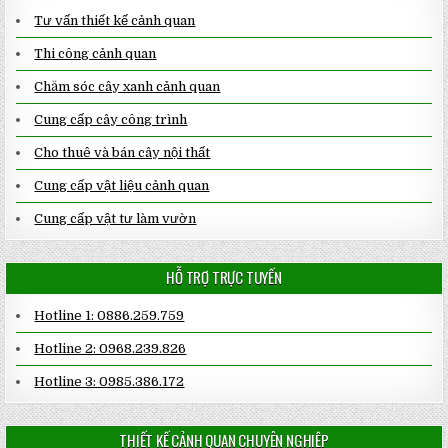
Tư vấn thiết kế cảnh quan
Thi công cảnh quan
Chăm sóc cây xanh cảnh quan
Cung cấp cây công trình
Cho thuê và bán cây nội thất
Cung cấp vật liệu cảnh quan
Cung cấp vật tư làm vườn
HỖ TRỢ TRỰC TUYẾN
Hotline 1: 0886.259.759
Hotline 2: 0968.239.826
Hotline 3: 0985.386.172
THIẾT KẾ CẢNH QUAN CHUYÊN NGHIỆP