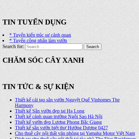
TIN TUYỂN DỤNG
* Tuyển kiến trúc sư cảnh quan
* Tuyển công nhân làm vườn
Search for:
CHĂM SÓC CÂY XANH
TIN TỨC & SỰ KIỆN
Thiết kế cải tạo sân vườn Nguyệt Quế Vinhomes The
Harmony
Thiết kế Sân vườn đẹp tại Hạ Long
Thiết kế cảnh quan trường Ngôi Sao Hà Nội
Thiết kế vườn đẹp Lương Phong Bắc Giang
Thiết kế sân vườn biệt thự Hướng Dương 0427
Cho thuê cây nội thất văn phòng tại Yamaha Motor Việt Nam
Dịch vụ cho thuê cây nội thất tại tòa nhà The Five Residences