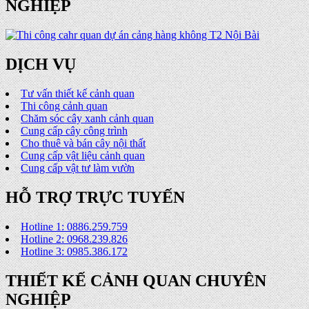
NGHIỆP
DỊCH VỤ
Tư vấn thiết kế cảnh quan
Thi công cảnh quan
Chăm sóc cây xanh cảnh quan
Cung cấp cây công trình
Cho thuê và bán cây nội thất
Cung cấp vật liệu cảnh quan
Cung cấp vật tư làm vườn
HỖ TRỢ TRỰC TUYẾN
Hotline 1: 0886.259.759
Hotline 2: 0968.239.826
Hotline 3: 0985.386.172
THIẾT KẾ CẢNH QUAN CHUYÊN
NGHIỆP