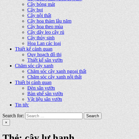
Cây bóng mát
Cây bụi
Cây nội thất
Cây hoa thảm lâu năm
Cây hoa theo mùa
Cây dây leo cây rủ
Cây thủy sinh
Hoa Lan các loại
Thiết kế cảnh quan
Quy hoạch đô thị
Thiết kế sân vườn
Chăm sóc cây xanh
Chăm sóc cây xanh ngoại thất
Chăm sóc cây xanh nội thất
Thiết bị cảnh quan
Đèn sân vườn
Bàn ghế sân vườn
Vật liệu sân vườn
Tin tức
Search for:
×
Thẻ:
cây lự hạnh