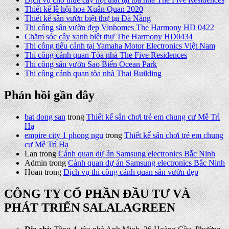
Thiết kế lễ hội hoa Xuân Quan 2020
Thiết kế sân vườn biệt thự tại Đà Nẵng
Thi công sân vườn đẹp Vinhomes The Harmony HD 0422
Chăm sóc cây xanh biệt thự The Harmony HD0434
Thi công tiểu cảnh tại Yamaha Motor Electronics Việt Nam
Thi công cảnh quan Tòa nhà The Five Residences
Thi công sân vườn Sao Biển Ocean Park
Thi công cảnh quan tòa nhà Thai Building
Phản hồi gần đây
bat dong san
trong
Thiết kế sân chơi trẻ em chung cư Mễ Trì
Hạ
empire city 1 phong ngu
trong
Thiết kế sân chơi trẻ em chung
cư Mễ Trì Hạ
Lan
trong
Cảnh quan dự án Samsung electronics Bắc Ninh
Admin
trong
Cảnh quan dự án Samsung electronics Bắc Ninh
Hoan
trong
Dịch vụ thi công cảnh quan sân vườn đẹp
CÔNG TY CỔ PHẦN ĐẦU TƯ VÀ
PHÁT TRIỂN SALALAGREEN