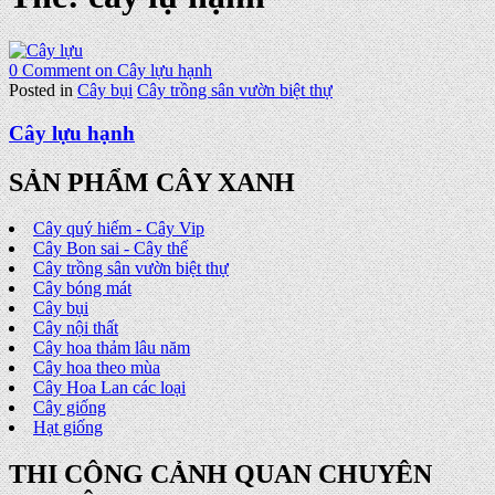
0 Comment
on Cây lựu hạnh
Posted in
Cây bụi
Cây trồng sân vườn biệt thự
Cây lựu hạnh
SẢN PHẨM CÂY XANH
Cây quý hiếm - Cây Vip
Cây Bon sai - Cây thế
Cây trồng sân vườn biệt thự
Cây bóng mát
Cây bụi
Cây nội thất
Cây hoa thảm lâu năm
Cây hoa theo mùa
Cây Hoa Lan các loại
Cây giống
Hạt giống
THI CÔNG CẢNH QUAN CHUYÊN