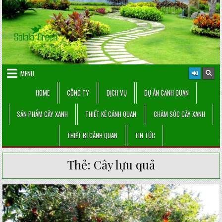
Skip
to
content
MENU
HOME
CÔNG TY
DỊCH VỤ
DỰ ÁN CẢNH QUAN
SẢN PHẨM CÂY XANH
THIẾT KẾ CẢNH QUAN
CHĂM SÓC CÂY XANH
THIẾT BỊ CẢNH QUAN
TIN TỨC
Thẻ:
Cây lựu quả
Posted
in