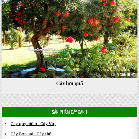
ON
0 COMMENT
CÂ
LỰ
Cây lựu quả
QU
SẢN PHẨM CÂY XANH
Cây quý hiếm - Cây Vip
Cây Bon sai - Cây thế