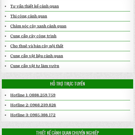
Tư vấn thiết kế cảnh quan
Thi công cảnh quan
Chăm sóc cây xanh cảnh quan
Cung cấp cây công trình
Cho thuê và bán cây nội thất
Cung cấp vật liệu cảnh quan
Cung cấp vật tư làm vườn
HỖ TRỢ TRỰC TUYẾN
Hotline 1: 0886.259.759
Hotline 2: 0968.239.826
Hotline 3: 0985.386.172
THIẾT KẾ CẢNH QUAN CHUYÊN NGHIỆP