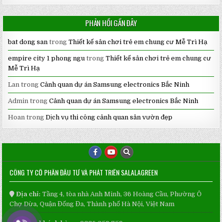
PHẢN HỒI GẦN ĐÂY
bat dong san
trong
Thiết kế sân chơi trẻ em chung cư Mễ Trì Hạ
empire city 1 phong ngu
trong
Thiết kế sân chơi trẻ em chung cư
Mễ Trì Hạ
Lan
trong
Cảnh quan dự án Samsung electronics Bắc Ninh
Admin
trong
Cảnh quan dự án Samsung electronics Bắc Ninh
Hoan
trong
Dịch vụ thi công cảnh quan sân vườn đẹp
CÔNG TY CỔ PHẦN ĐẦU TƯ VÀ PHÁT TRIỂN SALALAGREEN
Địa chỉ:
Tầng 4, tòa nhà Anh Minh, 36 Hoàng Cầu, Phường Ô
Chợ Dừa, Quận Đống Đa, Thành phố Hà Nội, Việt Nam