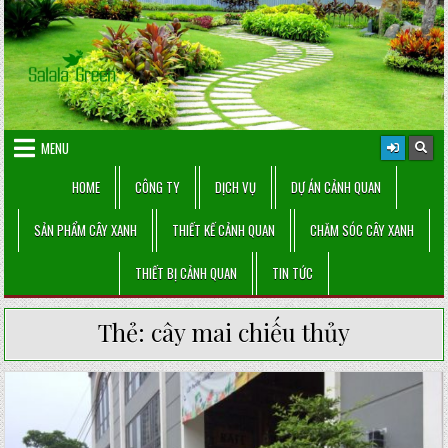
Skip
to
content
MENU
HOME
CÔNG TY
DỊCH VỤ
DỰ ÁN CẢNH QUAN
SẢN PHẨM CÂY XANH
THIẾT KẾ CẢNH QUAN
CHĂM SÓC CÂY XANH
THIẾT BỊ CẢNH QUAN
TIN TỨC
Thẻ:
cây mai chiếu thủy
Posted
in