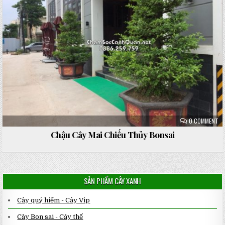
ON
0 COMMENT
CH
CÂ
Chậu Cây Mai Chiếu Thủy Bonsai
MA
CH
TH
BO
SẢN PHẨM CÂY XANH
Cây quý hiếm - Cây Vip
Cây Bon sai - Cây thế