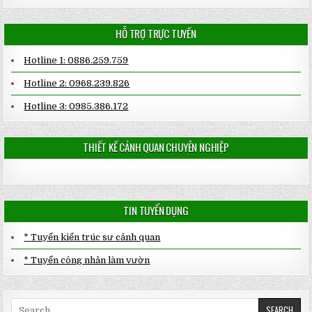
HỖ TRỢ TRỰC TUYẾN
Hotline 1: 0886.259.759
Hotline 2: 0968.239.826
Hotline 3: 0985.386.172
THIẾT KẾ CẢNH QUAN CHUYÊN NGHIỆP
TIN TUYỂN DỤNG
* Tuyển kiến trúc sư cảnh quan
* Tuyển công nhân làm vườn
Search