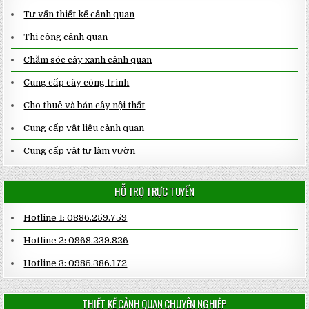
Tư vấn thiết kế cảnh quan
Thi công cảnh quan
Chăm sóc cây xanh cảnh quan
Cung cấp cây công trình
Cho thuê và bán cây nội thất
Cung cấp vật liệu cảnh quan
Cung cấp vật tư làm vườn
HỖ TRỢ TRỰC TUYẾN
Hotline 1: 0886.259.759
Hotline 2: 0968.239.826
Hotline 3: 0985.386.172
THIẾT KẾ CẢNH QUAN CHUYÊN NGHIỆP