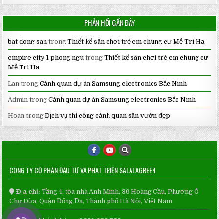
PHẢN HỒI GẦN ĐÂY
bat dong san
trong
Thiết kế sân chơi trẻ em chung cư Mễ Trì Hạ
empire city 1 phong ngu
trong
Thiết kế sân chơi trẻ em chung cư
Mễ Trì Hạ
Lan
trong
Cảnh quan dự án Samsung electronics Bắc Ninh
Admin
trong
Cảnh quan dự án Samsung electronics Bắc Ninh
Hoan
trong
Dịch vụ thi công cảnh quan sân vườn đẹp
CÔNG TY CỔ PHẦN ĐẦU TƯ VÀ PHÁT TRIỂN SALALAGREEN
Địa chỉ:
Tầng 4, tòa nhà Anh Minh, 36 Hoàng Cầu, Phường Ô
Chợ Dừa, Quận Đống Đa, Thành phố Hà Nội, Việt Nam