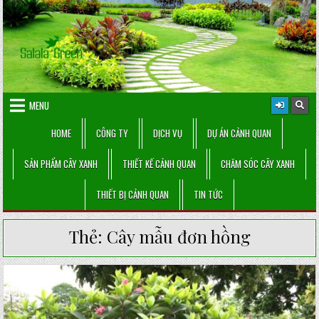
Skip
to
content
MENU
HOME
CÔNG TY
DỊCH VỤ
DỰ ÁN CẢNH QUAN
SẢN PHẨM CÂY XANH
THIẾT KẾ CẢNH QUAN
CHĂM SÓC CÂY XANH
THIẾT BỊ CẢNH QUAN
TIN TỨC
Thẻ:
Cây mẫu đơn hồng
Posted
in