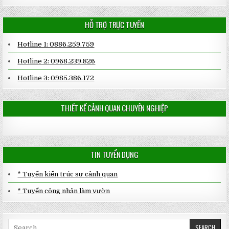
HỖ TRỢ TRỰC TUYẾN
Hotline 1: 0886.259.759
Hotline 2: 0968.239.826
Hotline 3: 0985.386.172
THIẾT KẾ CẢNH QUAN CHUYÊN NGHIỆP
TIN TUYỂN DỤNG
* Tuyển kiến trúc sư cảnh quan
* Tuyển công nhân làm vườn
Search