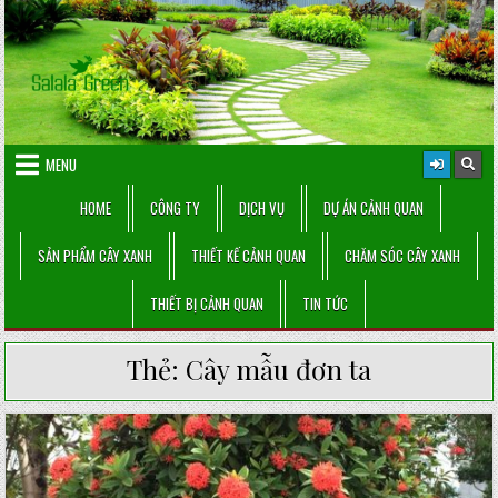
Skip
to
content
MENU
HOME
CÔNG TY
DỊCH VỤ
DỰ ÁN CẢNH QUAN
SẢN PHẨM CÂY XANH
THIẾT KẾ CẢNH QUAN
CHĂM SÓC CÂY XANH
THIẾT BỊ CẢNH QUAN
TIN TỨC
Thẻ:
Cây mẫu đơn ta
Posted
in