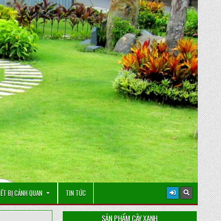
IẾT BỊ CẢNH QUAN
TIN TỨC
SẢN PHẨM CÂY XANH