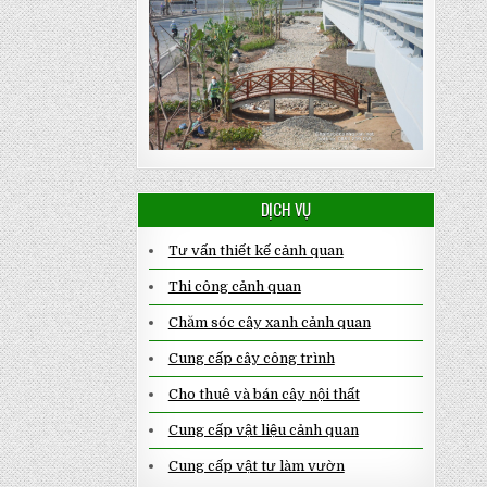
DỊCH VỤ
Tư vấn thiết kế cảnh quan
Thi công cảnh quan
Chăm sóc cây xanh cảnh quan
Cung cấp cây công trình
Cho thuê và bán cây nội thất
Cung cấp vật liệu cảnh quan
Cung cấp vật tư làm vườn