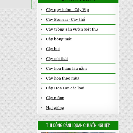
Cây quý hiếm - Cây Vip
Cây Bon sai - Cây thế
Cây trồng sân vườn biệt thự
Cây bóng mát
Cây bụi
Cây nội thất
Cây hoa thảm lâu năm
Cây hoa theo mùa
Cây Hoa Lan các loại
Cây giống
Hạt giống
THI CÔNG CẢNH QUAN CHUYÊN NGHIỆP