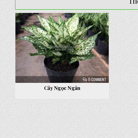
Th
Posted
in
ON
0 COMMENT
CÂY
NGỌC
Cây Ngọc Ngân
NGÂN