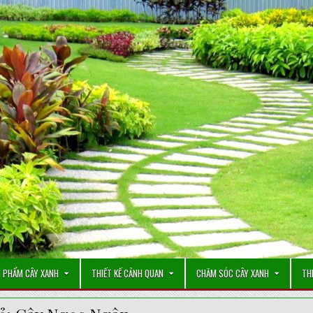
 PHẨM CÂY XANH
THIẾT KẾ CẢNH QUAN
CHĂM SÓC CÂY XANH
TH