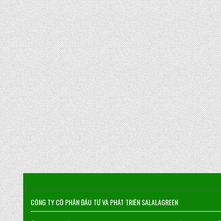
CÔNG TY CỔ PHẦN ĐẦU TƯ VÀ PHÁT TRIỂN SALALAGREEN