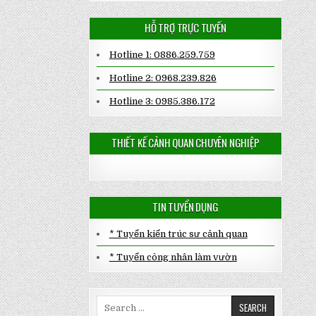
HỖ TRỢ TRỰC TUYẾN
Hotline 1: 0886.259.759
Hotline 2: 0968.239.826
Hotline 3: 0985.386.172
THIẾT KẾ CẢNH QUAN CHUYÊN NGHIỆP
TIN TUYỂN DỤNG
* Tuyển kiến trúc sư cảnh quan
* Tuyển công nhân làm vườn
Search
for: