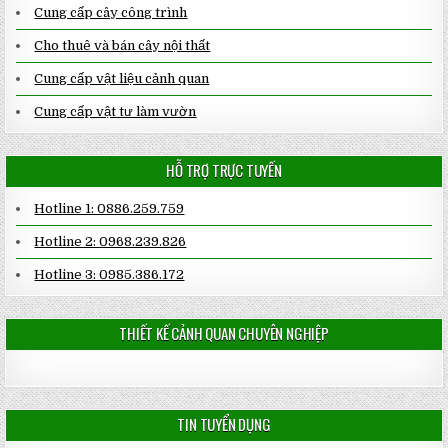
Cung cấp cây công trình
Cho thuê và bán cây nội thất
Cung cấp vật liệu cảnh quan
Cung cấp vật tư làm vườn
HỖ TRỢ TRỰC TUYẾN
Hotline 1: 0886.259.759
Hotline 2: 0968.239.826
Hotline 3: 0985.386.172
THIẾT KẾ CẢNH QUAN CHUYÊN NGHIỆP
TIN TUYỂN DỤNG