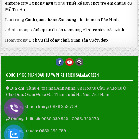
empire city 1 phong ngu
trong
Thiết kế sân chơi trẻ em chung cư
Mễ Trì Hạ
Lan
trong
Cảnh quan dự án Samsung electronics Bắc Ninh
Admin
trong
Cảnh quan dự án Samsung electronics Bắc Ninh
Hoan
trong
Dịch vụ thi công cảnh quan sân vườn đẹp
CÔNG TY CỔ PHẦN ĐẦU TƯ VÀ PHÁT TRIỂN SALALAGREEN
Địa chỉ:
Tầng 4, tòa nhà Anh Minh, 36 Hoàng Cầu, Phường Ô
Chợ Dừa, Quận Đống Đa, Thành phố Hà Nội, Việt Nam
Phòng khách hàng:
0886 259 759
Phòng thiết kế:
0968 239 826 - 0985. 386.172
Phòng tư vấn:
0886 259 759