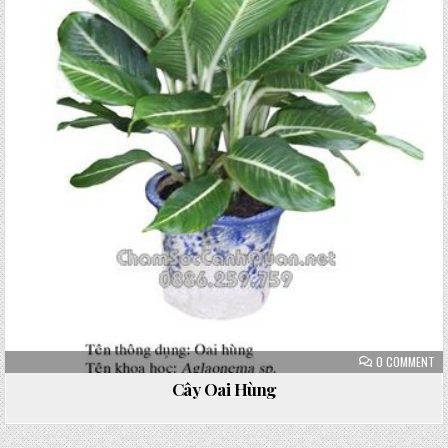
ON
0 COMMENT
CÂ
OA
Cây Oai Hùng
HÙ