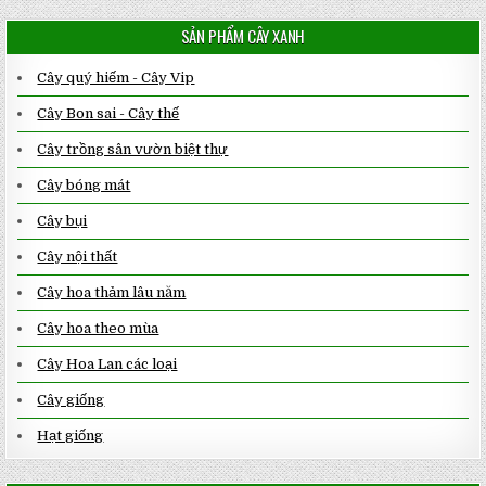
SẢN PHẨM CÂY XANH
Cây quý hiếm - Cây Vip
Cây Bon sai - Cây thế
Cây trồng sân vườn biệt thự
Cây bóng mát
Cây bụi
Cây nội thất
Cây hoa thảm lâu năm
Cây hoa theo mùa
Cây Hoa Lan các loại
Cây giống
Hạt giống