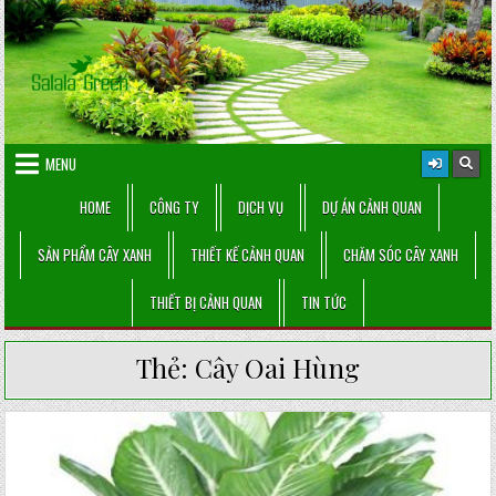
Skip
to
content
MENU
HOME
CÔNG TY
DỊCH VỤ
DỰ ÁN CẢNH QUAN
SẢN PHẨM CÂY XANH
THIẾT KẾ CẢNH QUAN
CHĂM SÓC CÂY XANH
THIẾT BỊ CẢNH QUAN
TIN TỨC
Thẻ:
Cây Oai Hùng
Posted
in