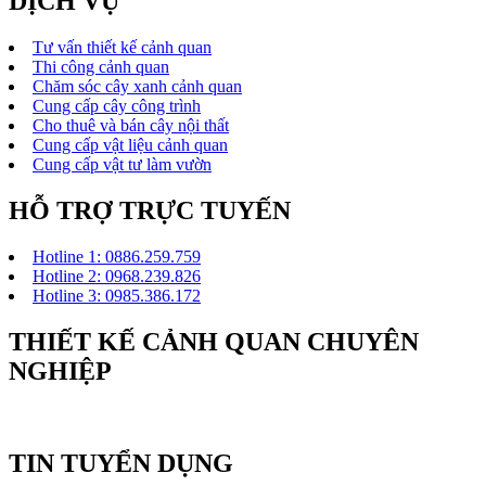
DỊCH VỤ
Tư vấn thiết kế cảnh quan
Thi công cảnh quan
Chăm sóc cây xanh cảnh quan
Cung cấp cây công trình
Cho thuê và bán cây nội thất
Cung cấp vật liệu cảnh quan
Cung cấp vật tư làm vườn
HỖ TRỢ TRỰC TUYẾN
Hotline 1: 0886.259.759
Hotline 2: 0968.239.826
Hotline 3: 0985.386.172
THIẾT KẾ CẢNH QUAN CHUYÊN
NGHIỆP
TIN TUYỂN DỤNG