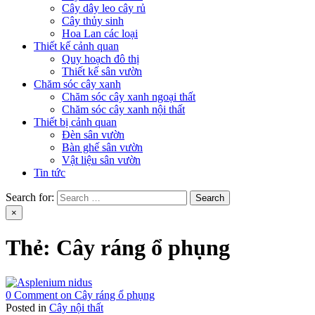
Cây dây leo cây rủ
Cây thủy sinh
Hoa Lan các loại
Thiết kế cảnh quan
Quy hoạch đô thị
Thiết kế sân vườn
Chăm sóc cây xanh
Chăm sóc cây xanh ngoại thất
Chăm sóc cây xanh nội thất
Thiết bị cảnh quan
Đèn sân vườn
Bàn ghế sân vườn
Vật liệu sân vườn
Tin tức
Search for:
×
Thẻ:
Cây ráng ổ phụng
0 Comment
on Cây ráng ổ phụng
Posted in
Cây nội thất