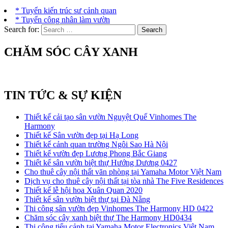
* Tuyển kiến trúc sư cảnh quan
* Tuyển công nhân làm vườn
Search for:
CHĂM SÓC CÂY XANH
TIN TỨC & SỰ KIỆN
Thiết kế cải tạo sân vườn Nguyệt Quế Vinhomes The
Harmony
Thiết kế Sân vườn đẹp tại Hạ Long
Thiết kế cảnh quan trường Ngôi Sao Hà Nội
Thiết kế vườn đẹp Lương Phong Bắc Giang
Thiết kế sân vườn biệt thự Hướng Dương 0427
Cho thuê cây nội thất văn phòng tại Yamaha Motor Việt Nam
Dịch vụ cho thuê cây nội thất tại tòa nhà The Five Residences
Thiết kế lễ hội hoa Xuân Quan 2020
Thiết kế sân vườn biệt thự tại Đà Nẵng
Thi công sân vườn đẹp Vinhomes The Harmony HD 0422
Chăm sóc cây xanh biệt thự The Harmony HD0434
Thi công tiểu cảnh tại Yamaha Motor Electronics Việt Nam