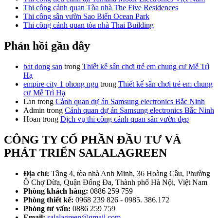
Thi công cảnh quan Tòa nhà The Five Residences
Thi công sân vườn Sao Biển Ocean Park
Thi công cảnh quan tòa nhà Thai Building
Phản hồi gần đây
bat dong san
trong
Thiết kế sân chơi trẻ em chung cư Mễ Trì
Hạ
empire city 1 phong ngu
trong
Thiết kế sân chơi trẻ em chung
cư Mễ Trì Hạ
Lan
trong
Cảnh quan dự án Samsung electronics Bắc Ninh
Admin
trong
Cảnh quan dự án Samsung electronics Bắc Ninh
Hoan
trong
Dịch vụ thi công cảnh quan sân vườn đẹp
CÔNG TY CỔ PHẦN ĐẦU TƯ VÀ
PHÁT TRIỂN SALALAGREEN
Địa chỉ:
Tầng 4, tòa nhà Anh Minh, 36 Hoàng Cầu, Phường
Ô Chợ Dừa, Quận Đống Đa, Thành phố Hà Nội, Việt Nam
Phòng khách hàng:
0886 259 759
Phòng thiết kế:
0968 239 826 - 0985. 386.172
Phòng tư vấn:
0886 259 759
Email:
salalagreen@gmail.com