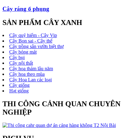
Cây ráng ổ phụng
SẢN PHẨM CÂY XANH
Cây quý hiếm - Cây Vip
Cây Bon sai - Cây thế
Cây trồng sân vườn biệt thự
Cây bóng mát
Cây bụi
Cây nội thất
Cây hoa thảm lâu năm
Cây hoa theo mùa
Cây Hoa Lan các loại
Cây giống
Hạt giống
THI CÔNG CẢNH QUAN CHUYÊN
NGHIỆP