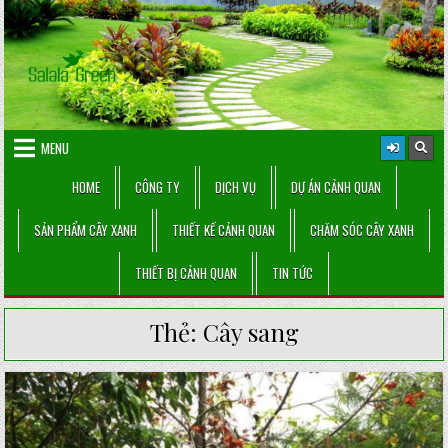
Skip
to
content
MENU
HOME
CÔNG TY
DỊCH VỤ
DỰ ÁN CẢNH QUAN
SẢN PHẨM CÂY XANH
THIẾT KẾ CẢNH QUAN
CHĂM SÓC CÂY XANH
THIẾT BỊ CẢNH QUAN
TIN TỨC
Thẻ:
Cây sang
Posted
in