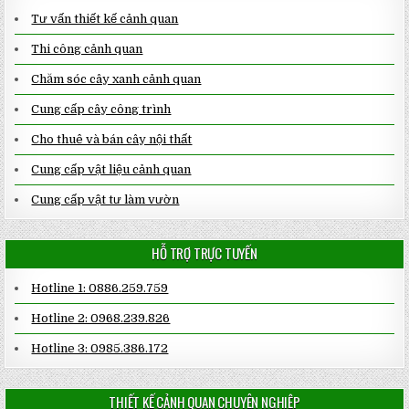
Tư vấn thiết kế cảnh quan
Thi công cảnh quan
Chăm sóc cây xanh cảnh quan
Cung cấp cây công trình
Cho thuê và bán cây nội thất
Cung cấp vật liệu cảnh quan
Cung cấp vật tư làm vườn
HỖ TRỢ TRỰC TUYẾN
Hotline 1: 0886.259.759
Hotline 2: 0968.239.826
Hotline 3: 0985.386.172
THIẾT KẾ CẢNH QUAN CHUYÊN NGHIỆP