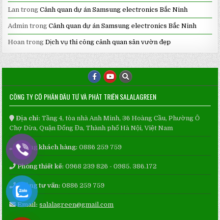
Lan
trong
Cảnh quan dự án Samsung electronics Bắc Ninh
Admin
trong
Cảnh quan dự án Samsung electronics Bắc Ninh
Hoan
trong
Dịch vụ thi công cảnh quan sân vườn đẹp
CÔNG TY CỔ PHẦN ĐẦU TƯ VÀ PHÁT TRIỂN SALALAGREEN
Địa chỉ:
Tầng 4, tòa nhà Anh Minh, 36 Hoàng Cầu, Phường Ô
Chợ Dừa, Quận Đống Đa, Thành phố Hà Nội, Việt Nam
Phòng khách hàng:
0886 259 759
Phòng thiết kế:
0968 239 826 - 0985. 386.172
Phòng tư vấn:
0886 259 759
Email:
salalagreen@gmail.com