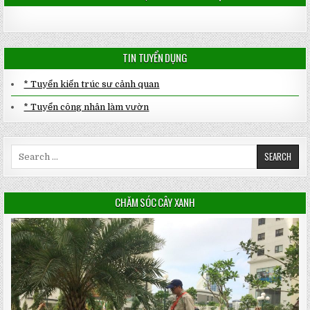
TIN TUYỂN DỤNG
* Tuyển kiến trúc sư cảnh quan
* Tuyển công nhân làm vườn
Search
for:
CHĂM SÓC CÂY XANH