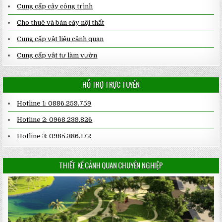
Cung cấp cây công trình
Cho thuê và bán cây nội thất
Cung cấp vật liệu cảnh quan
Cung cấp vật tư làm vườn
HỖ TRỢ TRỰC TUYẾN
Hotline 1: 0886.259.759
Hotline 2: 0968.239.826
Hotline 3: 0985.386.172
THIẾT KẾ CẢNH QUAN CHUYÊN NGHIỆP