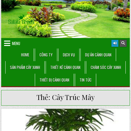
Skip
to
content
MENU
HOME
CÔNG TY
DỊCH VỤ
DỰ ÁN CẢNH QUAN
SẢN PHẨM CÂY XANH
THIẾT KẾ CẢNH QUAN
CHĂM SÓC CÂY XANH
THIẾT BỊ CẢNH QUAN
TIN TỨC
Thẻ:
Cây Trúc Mây
Posted
in