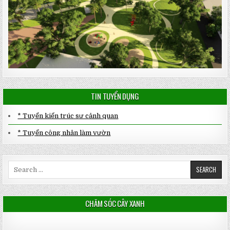
TIN TUYỂN DỤNG
* Tuyển kiến trúc sư cảnh quan
* Tuyển công nhân làm vườn
Search
for:
CHĂM SÓC CÂY XANH