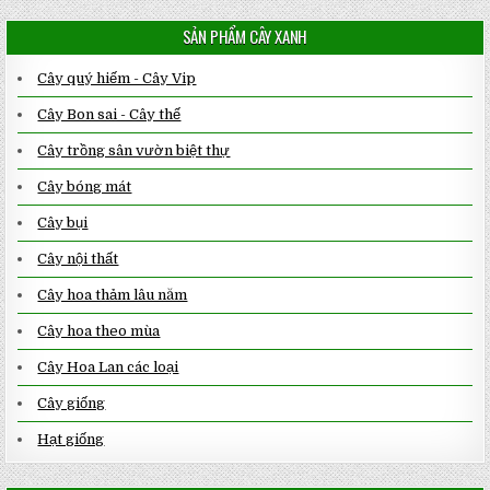
SẢN PHẨM CÂY XANH
Cây quý hiếm - Cây Vip
Cây Bon sai - Cây thế
Cây trồng sân vườn biệt thự
Cây bóng mát
Cây bụi
Cây nội thất
Cây hoa thảm lâu năm
Cây hoa theo mùa
Cây Hoa Lan các loại
Cây giống
Hạt giống