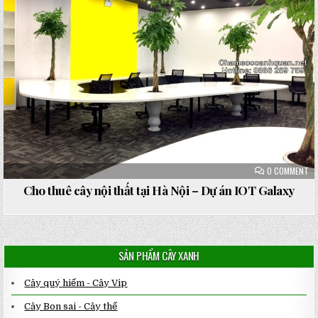
ON
0 COMMENT
CH
TH
Cho thuê cây nội thất tại Hà Nội – Dự án IOT Galaxy
CÂ
NỘ
TH
TẠ
HÀ
NỘ
–
SẢN PHẨM CÂY XANH
DỰ
ÁN
IO
GA
Cây quý hiếm - Cây Vip
Cây Bon sai - Cây thế