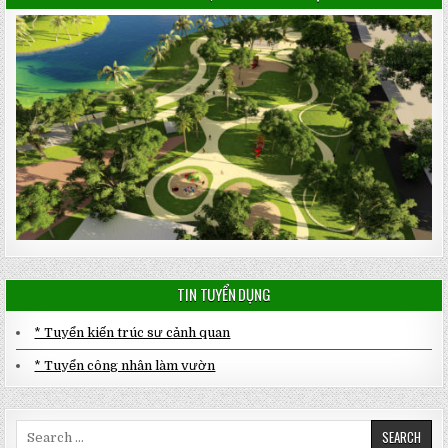
TIN TUYỂN DỤNG
* Tuyển kiến trúc sư cảnh quan
* Tuyển công nhân làm vườn
Search