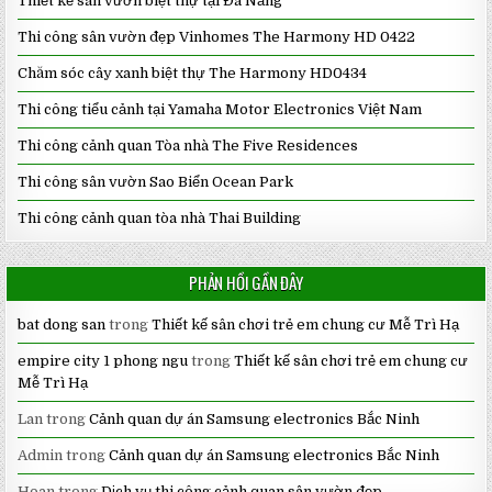
Thiết kế sân vườn biệt thự tại Đà Nẵng
Thi công sân vườn đẹp Vinhomes The Harmony HD 0422
Chăm sóc cây xanh biệt thự The Harmony HD0434
Thi công tiểu cảnh tại Yamaha Motor Electronics Việt Nam
Thi công cảnh quan Tòa nhà The Five Residences
Thi công sân vườn Sao Biển Ocean Park
Thi công cảnh quan tòa nhà Thai Building
PHẢN HỒI GẦN ĐÂY
bat dong san
trong
Thiết kế sân chơi trẻ em chung cư Mễ Trì Hạ
empire city 1 phong ngu
trong
Thiết kế sân chơi trẻ em chung cư
Mễ Trì Hạ
Lan
trong
Cảnh quan dự án Samsung electronics Bắc Ninh
Admin
trong
Cảnh quan dự án Samsung electronics Bắc Ninh
Hoan
trong
Dịch vụ thi công cảnh quan sân vườn đẹp