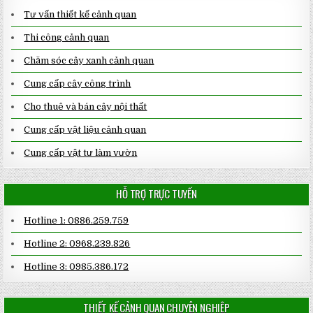
Tư vấn thiết kế cảnh quan
Thi công cảnh quan
Chăm sóc cây xanh cảnh quan
Cung cấp cây công trình
Cho thuê và bán cây nội thất
Cung cấp vật liệu cảnh quan
Cung cấp vật tư làm vườn
HỖ TRỢ TRỰC TUYẾN
Hotline 1: 0886.259.759
Hotline 2: 0968.239.826
Hotline 3: 0985.386.172
THIẾT KẾ CẢNH QUAN CHUYÊN NGHIỆP