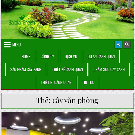
Skip
to
content
MENU
HOME
CÔNG TY
DỊCH VỤ
DỰ ÁN CẢNH QUAN
SẢN PHẨM CÂY XANH
THIẾT KẾ CẢNH QUAN
CHĂM SÓC CÂY XANH
THIẾT BỊ CẢNH QUAN
TIN TỨC
Thẻ:
cây văn phòng
Posted
in