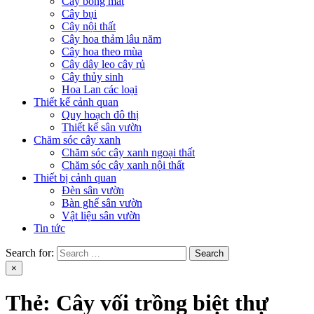
Cây bóng mát
Cây bụi
Cây nội thất
Cây hoa thảm lâu năm
Cây hoa theo mùa
Cây dây leo cây rủ
Cây thủy sinh
Hoa Lan các loại
Thiết kế cảnh quan
Quy hoạch đô thị
Thiết kế sân vườn
Chăm sóc cây xanh
Chăm sóc cây xanh ngoại thất
Chăm sóc cây xanh nội thất
Thiết bị cảnh quan
Đèn sân vườn
Bàn ghế sân vườn
Vật liệu sân vườn
Tin tức
Search for:
×
Thẻ:
Cây vối trồng biệt thự