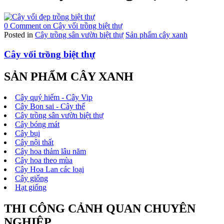
0 Comment
on Cây vối trồng biệt thự
Posted in
Cây trồng sân vườn biệt thự
Sản phẩm cây xanh
Cây vối trồng biệt thự
SẢN PHẨM CÂY XANH
Cây quý hiếm - Cây Vip
Cây Bon sai - Cây thế
Cây trồng sân vườn biệt thự
Cây bóng mát
Cây bụi
Cây nội thất
Cây hoa thảm lâu năm
Cây hoa theo mùa
Cây Hoa Lan các loại
Cây giống
Hạt giống
THI CÔNG CẢNH QUAN CHUYÊN
NGHIỆP