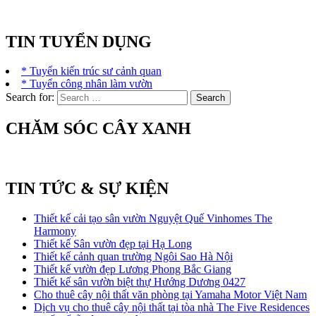
TIN TUYỂN DỤNG
* Tuyển kiến trúc sư cảnh quan
* Tuyển công nhân làm vườn
Search for:
CHĂM SÓC CÂY XANH
TIN TỨC & SỰ KIỆN
Thiết kế cải tạo sân vườn Nguyệt Quế Vinhomes The
Harmony
Thiết kế Sân vườn đẹp tại Hạ Long
Thiết kế cảnh quan trường Ngôi Sao Hà Nội
Thiết kế vườn đẹp Lương Phong Bắc Giang
Thiết kế sân vườn biệt thự Hướng Dương 0427
Cho thuê cây nội thất văn phòng tại Yamaha Motor Việt Nam
Dịch vụ cho thuê cây nội thất tại tòa nhà The Five Residences