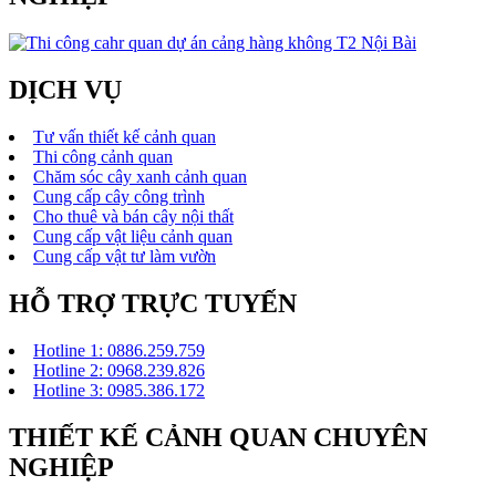
DỊCH VỤ
Tư vấn thiết kế cảnh quan
Thi công cảnh quan
Chăm sóc cây xanh cảnh quan
Cung cấp cây công trình
Cho thuê và bán cây nội thất
Cung cấp vật liệu cảnh quan
Cung cấp vật tư làm vườn
HỖ TRỢ TRỰC TUYẾN
Hotline 1: 0886.259.759
Hotline 2: 0968.239.826
Hotline 3: 0985.386.172
THIẾT KẾ CẢNH QUAN CHUYÊN
NGHIỆP