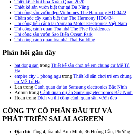
Thiết kế lễ hội hoa Xuân Quan 2020
Thiết kế sân vườn biệt thự tại Đà Nẵng
Thi công sân vườn đẹp Vinhomes The Harmony HD 0422
Chăm sóc cây xanh biệt thự The Harmony HD0434
Thi công tiểu cảnh tại Yamaha Motor Electronics Việt Nam
Thi công cảnh quan Tòa nhà The Five Residences
Thi công sân vườn Sao Biển Ocean Park
Thi công cảnh quan tòa nhà Thai Building
Phản hồi gần đây
bat dong san
trong
Thiết kế sân chơi trẻ em chung cư Mễ Trì
Hạ
empire city 1 phong ngu
trong
Thiết kế sân chơi trẻ em chung
cư Mễ Trì Hạ
Lan
trong
Cảnh quan dự án Samsung electronics Bắc Ninh
Admin
trong
Cảnh quan dự án Samsung electronics Bắc Ninh
Hoan
trong
Dịch vụ thi công cảnh quan sân vườn đẹp
CÔNG TY CỔ PHẦN ĐẦU TƯ VÀ
PHÁT TRIỂN SALALAGREEN
Địa chỉ:
Tầng 4, tòa nhà Anh Minh, 36 Hoàng Cầu, Phường