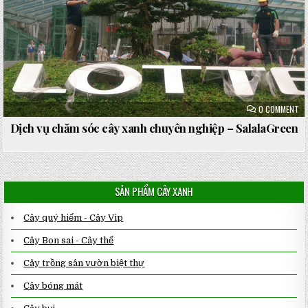
ON
0 COMMENT
DỊ
VỤ
Dịch vụ chăm sóc cây xanh chuyên nghiệp – SalalaGreen
CH
SÓ
CÂ
XA
CH
NG
–
SẢN PHẨM CÂY XANH
SA
Cây quý hiếm - Cây Vip
Cây Bon sai - Cây thế
Cây trồng sân vườn biệt thự
Cây bóng mát