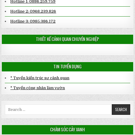
Hotline 1: 0886.259.759
Hotline 2: 0968.239.826
Hotline 3: 0985.386.172
THIẾT KẾ CẢNH QUAN CHUYÊN NGHIỆP
TIN TUYỂN DỤNG
* Tuyển kiến trúc sư cảnh quan
* Tuyển công nhân làm vườn
Search
for:
CHĂM SÓC CÂY XANH