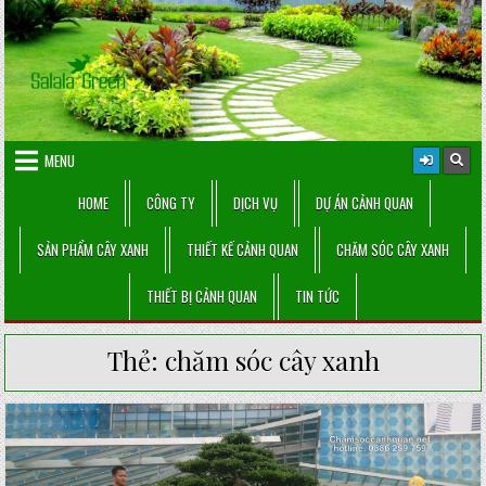
Skip
to
content
MENU
HOME
CÔNG TY
DỊCH VỤ
DỰ ÁN CẢNH QUAN
SẢN PHẨM CÂY XANH
THIẾT KẾ CẢNH QUAN
CHĂM SÓC CÂY XANH
THIẾT BỊ CẢNH QUAN
TIN TỨC
Thẻ:
chăm sóc cây xanh
Posted
in