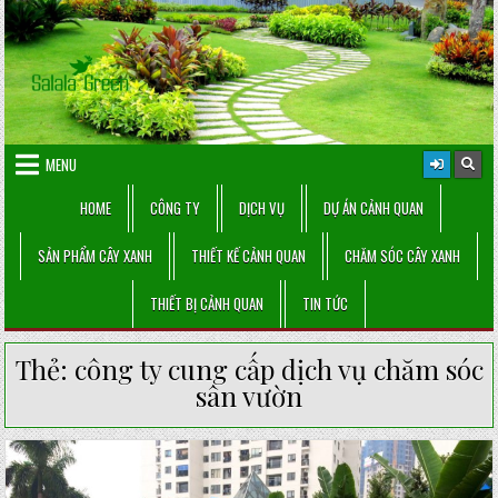
Skip
to
content
MENU
HOME
CÔNG TY
DỊCH VỤ
DỰ ÁN CẢNH QUAN
SẢN PHẨM CÂY XANH
THIẾT KẾ CẢNH QUAN
CHĂM SÓC CÂY XANH
THIẾT BỊ CẢNH QUAN
TIN TỨC
Thẻ:
công ty cung cấp dịch vụ chăm sóc
sân vườn
Posted