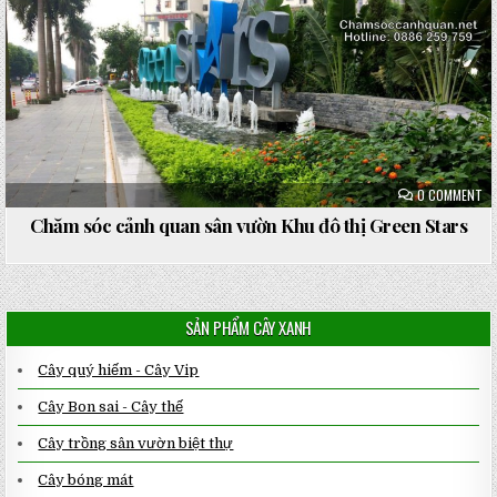
in
ON
0 COMMENT
CH
SÓ
Chăm sóc cảnh quan sân vườn Khu đô thị Green Stars
CẢ
QU
SÂ
VƯ
KH
ĐÔ
TH
SẢN PHẨM CÂY XANH
GR
ST
Cây quý hiếm - Cây Vip
Cây Bon sai - Cây thế
Cây trồng sân vườn biệt thự
Cây bóng mát