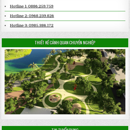
Hotline 1: 0886.259.759
Hotline 2: 0968.239.826
Hotline 3: 0985.386.172
THIẾT KẾ CẢNH QUAN CHUYÊN NGHIỆP