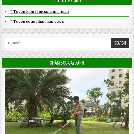
TIN TUYỂN DỤNG
* Tuyển kiến trúc sư cảnh quan
* Tuyển công nhân làm vườn
Search
for:
CHĂM SÓC CÂY XANH