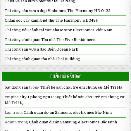
Thiết kế sân vườn biệt thự tại Đà Nẵng
Thi công sân vườn đẹp Vinhomes The Harmony HD 0422
Chăm sóc cây xanh biệt thự The Harmony HD0434
Thi công tiểu cảnh tại Yamaha Motor Electronics Việt Nam
Thi công cảnh quan Tòa nhà The Five Residences
Thi công sân vườn Sao Biển Ocean Park
Thi công cảnh quan tòa nhà Thai Building
PHẢN HỒI GẦN ĐÂY
bat dong san
trong
Thiết kế sân chơi trẻ em chung cư Mễ Trì Hạ
empire city 1 phong ngu
trong
Thiết kế sân chơi trẻ em chung cư
Mễ Trì Hạ
Lan
trong
Cảnh quan dự án Samsung electronics Bắc Ninh
Admin
trong
Cảnh quan dự án Samsung electronics Bắc Ninh