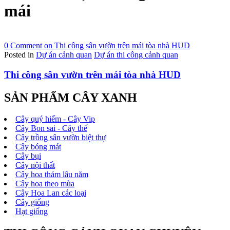
mái
0 Comment
on Thi công sân vườn trên mái tòa nhà HUD
Posted in
Dự án cảnh quan
Dự án thi công cảnh quan
Thi công sân vườn trên mái tòa nhà HUD
SẢN PHẨM CÂY XANH
Cây quý hiếm - Cây Vip
Cây Bon sai - Cây thế
Cây trồng sân vườn biệt thự
Cây bóng mát
Cây bụi
Cây nội thất
Cây hoa thảm lâu năm
Cây hoa theo mùa
Cây Hoa Lan các loại
Cây giống
Hạt giống