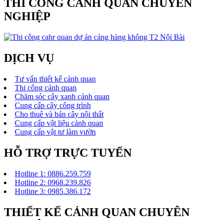
THI CÔNG CẢNH QUAN CHUYÊN
NGHIỆP
DỊCH VỤ
Tư vấn thiết kế cảnh quan
Thi công cảnh quan
Chăm sóc cây xanh cảnh quan
Cung cấp cây công trình
Cho thuê và bán cây nội thất
Cung cấp vật liệu cảnh quan
Cung cấp vật tư làm vườn
HỖ TRỢ TRỰC TUYẾN
Hotline 1: 0886.259.759
Hotline 2: 0968.239.826
Hotline 3: 0985.386.172
THIẾT KẾ CẢNH QUAN CHUYÊN