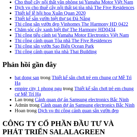
Cho thuê cây nội thất văn phòng tại Yamaha Motor Việt Nam
Dịch vụ cho thuê cây nội thất tại tòa nhà The Five Residences
Thiết kế lễ hội hoa Xuân Quan 2020
Thiết kế sân vườn biệt thự tại Đà Nẵng
Thi công sân vườn đẹp Vinhomes The Harmony HD 0422
Chăm sóc cây xanh biệt thự The Harmony HD0434
Thi công tiểu cảnh tại Yamaha Motor Electronics Việt Nam
Thi công cảnh quan Tòa nhà The Five Residences
Thi công sân vườn Sao Biển Ocean Park
Thi công cảnh quan tòa nhà Thai Building
Phản hồi gần đây
bat dong san
trong
Thiết kế sân chơi trẻ em chung cư Mễ Trì
Hạ
empire city 1 phong ngu
trong
Thiết kế sân chơi trẻ em chung
cư Mễ Trì Hạ
Lan
trong
Cảnh quan dự án Samsung electronics Bắc Ninh
Admin
trong
Cảnh quan dự án Samsung electronics Bắc Ninh
Hoan
trong
Dịch vụ thi công cảnh quan sân vườn đẹp
CÔNG TY CỔ PHẦN ĐẦU TƯ VÀ
PHÁT TRIỂN SALALAGREEN