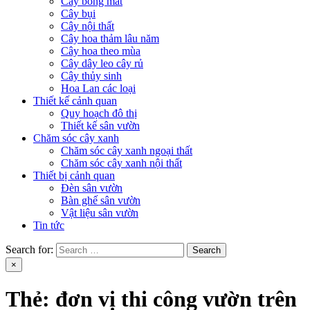
Cây bóng mát
Cây bụi
Cây nội thất
Cây hoa thảm lâu năm
Cây hoa theo mùa
Cây dây leo cây rủ
Cây thủy sinh
Hoa Lan các loại
Thiết kế cảnh quan
Quy hoạch đô thị
Thiết kế sân vườn
Chăm sóc cây xanh
Chăm sóc cây xanh ngoại thất
Chăm sóc cây xanh nội thất
Thiết bị cảnh quan
Đèn sân vườn
Bàn ghế sân vườn
Vật liệu sân vườn
Tin tức
Search for:
×
Thẻ:
đơn vị thi công vườn trên