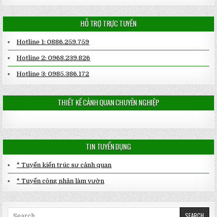
HỖ TRỢ TRỰC TUYẾN
Hotline 1: 0886.259.759
Hotline 2: 0968.239.826
Hotline 3: 0985.386.172
THIẾT KẾ CẢNH QUAN CHUYÊN NGHIỆP
TIN TUYỂN DỤNG
* Tuyển kiến trúc sư cảnh quan
* Tuyển công nhân làm vườn
Search