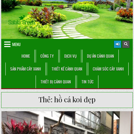
Skip
to
content
MENU
HOME
CÔNG TY
DỊCH VỤ
DỰ ÁN CẢNH QUAN
SẢN PHẨM CÂY XANH
THIẾT KẾ CẢNH QUAN
CHĂM SÓC CÂY XANH
THIẾT BỊ CẢNH QUAN
TIN TỨC
Thẻ:
hồ cá koi đẹp
Posted
in