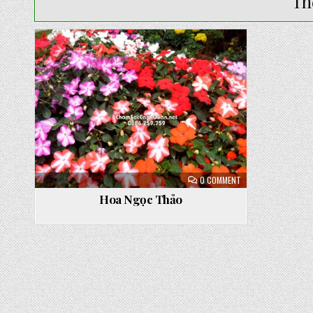
Th
Posted
in
ON
0 COMMENT
HOA
NGỌC
Hoa Ngọc Thảo
THẢO