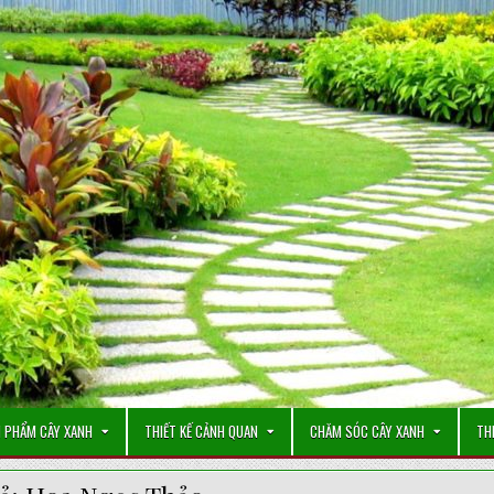
 PHẨM CÂY XANH
THIẾT KẾ CẢNH QUAN
CHĂM SÓC CÂY XANH
TH