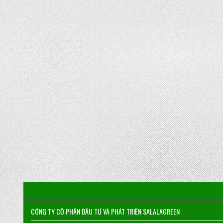
CÔNG TY CỔ PHẦN ĐẦU TƯ VÀ PHÁT TRIỂN SALALAGREEN