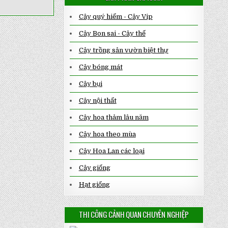
Cây quý hiếm - Cây Vip
Cây Bon sai - Cây thế
Cây trồng sân vườn biệt thự
Cây bóng mát
Cây bụi
Cây nội thất
Cây hoa thảm lâu năm
Cây hoa theo mùa
Cây Hoa Lan các loại
Cây giống
Hạt giống
THI CÔNG CẢNH QUAN CHUYÊN NGHIỆP