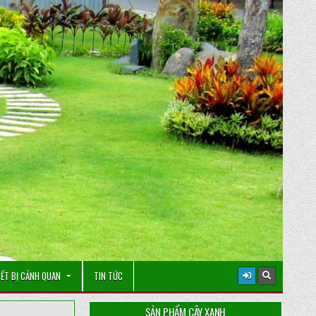
IẾT BỊ CẢNH QUAN
TIN TỨC
SẢN PHẨM CÂY XANH