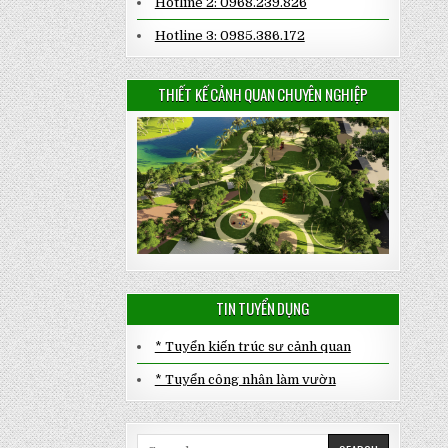
Hotline 2: 0968.239.826
Hotline 3: 0985.386.172
THIẾT KẾ CẢNH QUAN CHUYÊN NGHIỆP
TIN TUYỂN DỤNG
* Tuyển kiến trúc sư cảnh quan
* Tuyển công nhân làm vườn
Search