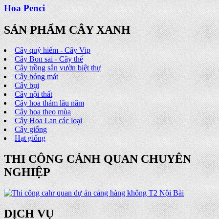
Hoa Penci
SẢN PHẨM CÂY XANH
Cây quý hiếm - Cây Vip
Cây Bon sai - Cây thế
Cây trồng sân vườn biệt thự
Cây bóng mát
Cây bụi
Cây nội thất
Cây hoa thảm lâu năm
Cây hoa theo mùa
Cây Hoa Lan các loại
Cây giống
Hạt giống
THI CÔNG CẢNH QUAN CHUYÊN
NGHIỆP
DỊCH VỤ