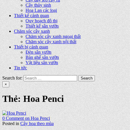
Cây thủy sinh
Hoa Lan các loại
Thiết kế cảnh quan
Quy hoạch đô thị
Thiết kế sân vườn
Chăm sóc cây xanh
Chăm sóc cây xanh ngoại thất
Chăm sóc cây xanh nội thất
Thiết bị cảnh quan
Đèn sân vườn
Bàn ghế sân vườn
Vật liệu sân vườn
Tin tức
Search for:
×
Thẻ:
Hoa Penci
0 Comment
on Hoa Penci
Posted in
Cây hoa theo mùa