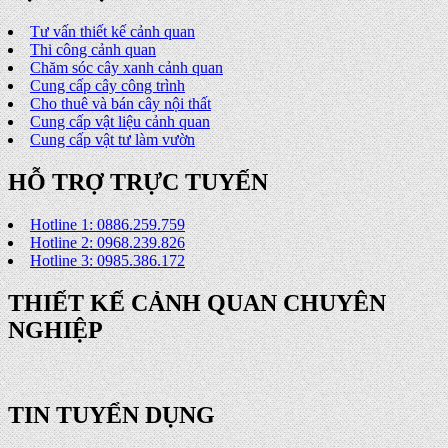
Tư vấn thiết kế cảnh quan
Thi công cảnh quan
Chăm sóc cây xanh cảnh quan
Cung cấp cây công trình
Cho thuê và bán cây nội thất
Cung cấp vật liệu cảnh quan
Cung cấp vật tư làm vườn
HỖ TRỢ TRỰC TUYẾN
Hotline 1: 0886.259.759
Hotline 2: 0968.239.826
Hotline 3: 0985.386.172
THIẾT KẾ CẢNH QUAN CHUYÊN
NGHIỆP
TIN TUYỂN DỤNG