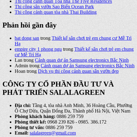
Thi công cảnh quan Tòa nhà The Five Residences
Thi công sân vườn Sao Biển Ocean Park
Thi công cảnh quan tòa nhà Thai Building
Phản hồi gần đây
bat dong san
trong
Thiết kế sân chơi trẻ em chung cư Mễ Trì
Hạ
empire city 1 phong ngu
trong
Thiết kế sân chơi trẻ em chung
cư Mễ Trì Hạ
Lan
trong
Cảnh quan dự án Samsung electronics Bắc Ninh
Admin
trong
Cảnh quan dự án Samsung electronics Bắc Ninh
Hoan
trong
Dịch vụ thi công cảnh quan sân vườn đẹp
CÔNG TY CỔ PHẦN ĐẦU TƯ VÀ
PHÁT TRIỂN SALALAGREEN
Địa chỉ:
Tầng 4, tòa nhà Anh Minh, 36 Hoàng Cầu, Phường
Ô Chợ Dừa, Quận Đống Đa, Thành phố Hà Nội, Việt Nam
Phòng khách hàng:
0886 259 759
Phòng thiết kế:
0968 239 826 - 0985. 386.172
Phòng tư vấn:
0886 259 759
Email:
salalagreen@gmail.com