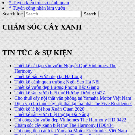
* Tuyển kiến trúc sư cảnh quan
* Tuyển công nhân làm vườn
Search for:
CHĂM SÓC CÂY XANH
TIN TỨC & SỰ KIỆN
Thiết kế cải tạo sân vườn Nguyệt Quế Vinhomes The
Harmony
Thiết kế Sân vườn đẹp tại Hạ Long
Thiết kế cảnh quan trường Ngôi Sao Hà Nội
Thiết kế vườn đẹp Lương Phong Bắc Giang
Thiết kế sân vườn biệt thự Hướng Dương 0427
Cho thuê cây nội thất văn phòng tại Yamaha Motor Việt Nam
Dịch vụ cho thuê cây nội thất tại tòa nhà The Five Residences
Thiết kế lễ hội hoa Xuân Quan 2020
Thiết kế sân vườn biệt thự tại Đà Nẵng
Thi công sân vườn đẹp Vinhomes The Harmony HD 0422
Chăm sóc cây xanh biệt thự The Harmony HD0434
Thi công tiểu cảnh tại Yamaha Motor Electronics Việt Nam