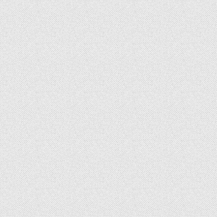
THI
CÔNG
SALALAGREEN