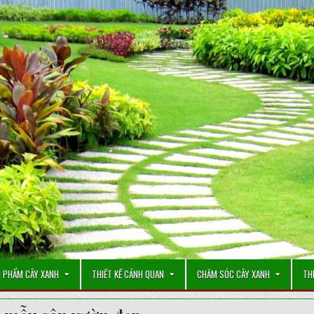
 PHẨM CÂY XANH
THIẾT KẾ CẢNH QUAN
CHĂM SÓC CÂY XANH
TH