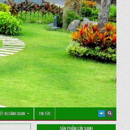
IẾT BỊ CẢNH QUAN
TIN TỨC
SẢN PHẨM CÂY XANH