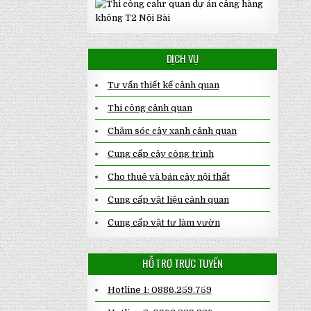
NỘI
–
SALALAGREEN
DỊCH VỤ
Tư vấn thiết kế cảnh quan
Thi công cảnh quan
Chăm sóc cây xanh cảnh quan
Cung cấp cây công trình
Cho thuê và bán cây nội thất
Cung cấp vật liệu cảnh quan
Cung cấp vật tư làm vườn
HỖ TRỢ TRỰC TUYẾN
Hotline 1: 0886.259.759