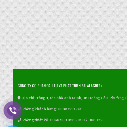
CÔNG TY CỔ PHẦN ĐẦU TƯ VÀ PHÁT TRIỂN SALALAGREEN
Địa chỉ:
Tầng 4, tòa nhà Anh Minh, 36 Hoàng Cầu, Phường 
Phòng khách hàng:
0886 259 759
Phòng thiết kế:
0968 239 826 - 0985. 386.172