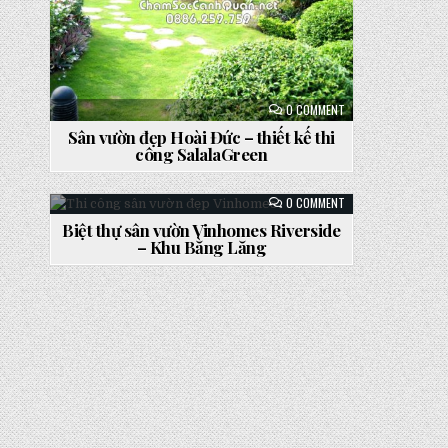
ON
0 COMMENT
SÂN
VƯỜN
Sân vườn đẹp Hoài Đức – thiết kế thi
ĐẸP
công SalalaGreen
HOÀI
ĐỨC
–
THIẾT
ON
0 COMMENT
KẾ
BIỆT
THI
THỰ
Biệt thự sân vườn Vinhomes Riverside
CÔNG
SÂN
SALALAGREEN
Posted
– Khu Bằng Lăng
VƯỜN
VINHOMES
in
RIVERSIDE
–
KHU
BẰNG
LĂNG