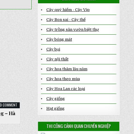
Cây quý hiếm - Cây Vip
Cây Bon sai - Cây thế
Cây trồng sân vườn biệt thự
Cây bóng mát
Cây bụi
Cây nội thất
Cây hoa thảm lâu năm
Cây hoa theo mùa
Cây Hoa Lan các loại
Cây giống
ON
0 COMMENT
THI
Hạt giống
CÔNG
ng – Hà
SÂN
VƯỜN
ĐAN
THI CÔNG CẢNH QUAN CHUYÊN NGHIỆP
PHƯỢNG
–
HÀ